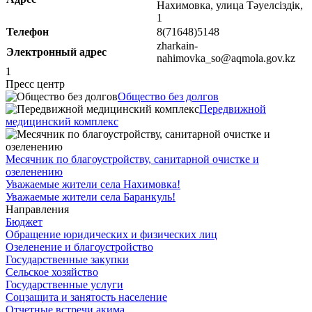
Нахимовка, улица Тәуелсіздік,
1
Телефон
8(71648)5148
zharkain-
Электронный адрес
nahimovka_so@aqmola.gov.kz
1
Пресс центр
Общество без долгов
Передвижной
медицинский комплекс
Месячник по благоустройству, санитарной очистке и
озеленению
Уважаемые жители села Нахимовка!
Уважаемые жители села Баранкуль!
Направления
Бюджет
Обращение юридических и физических лиц
Озеленение и благоустройство
Государственные закупки
Сельское хозяйство
Государственные услуги
Соцзащита и занятость население
Отчетные встречи акима