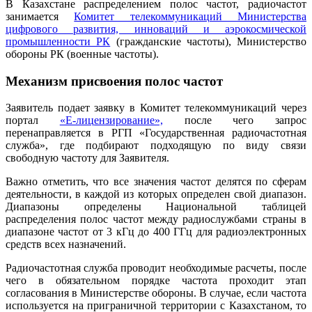
В Казахстане распределением полос частот, радиочастот
занимается
Комитет телекоммуникаций Министерства
цифрового развития, инноваций и аэрокосмической
промышленности РК
(гражданские частоты), Министерство
обороны РК (военные частоты).
Механизм присвоения полос частот
Заявитель подает заявку в Комитет телекоммуникаций через
портал
«Е-лицензирование»,
после чего запрос
перенаправляется в РГП «Государственная радиочастотная
служба», где подбирают подходящую по виду связи
свободную частоту для Заявителя.
Важно отметить, что все значения частот делятся по сферам
деятельности, в каждой из которых определен свой диапазон.
Диапазоны определены Национальной таблицей
распределения полос частот между радиослужбами страны в
диапазоне частот от 3 кГц до 400 ГГц для радиоэлектронных
средств всех назначений.
Радиочастотная служба проводит необходимые расчеты, после
чего в обязательном порядке частота проходит этап
согласования в Министерстве обороны. В случае, если частота
используется на приграничной территории с Казахстаном, то