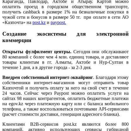
Караганда, Павлодар, Актобе и Атырау. Картой можно
оплатить проезд в городском общественном транспорте,
получить cashback в размере 1% на безналичные покупки в
чужой сети и бонусов в размере 50 тг. при оплате в сети АО
«Казпочта» на
post.kz
и
paypost.
Создание экосистемы для электронной
коммерции
Открыты фулфилмент центры.
Сегодня они обслуживают
80 компаний с более чем 4 млн. единиц товара, и доставляют
товары клиентам в гг. Алматы, Актобе и Нур-Султан в
течение 1 дня, а в другие города - за 2-3 дня.
Внедрен собственный интернет-эквайринг
. Благодаря этому
собственники интернет-магазинов могут отправить товар
Казпочтой и получить оплату за него на свой счет в течение
24 часов. Сейчас через Paypost можно оплатить услуги на
сайтах 98 наших контрагентов, оплатить бюджетные платежи
на egov.kz через платежную карту или с баланса мобильного
телефона, а также воспользоваться почтовыми API-сервисами
(расчет стоимости доставки, генерация адресного бланка).
Клиентами B2B-сервисов рost.kz являются более 800
компаний, активно использующих сервисы гибридной