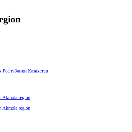
egion
х Республики Казахстан
 in Akmola region
 in Akmola region