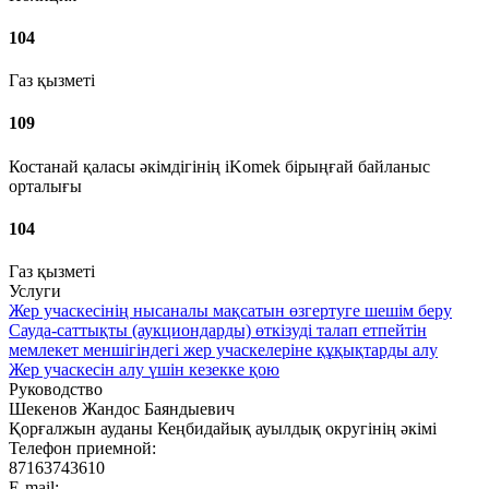
104
Газ қызметі
109
Костанай қаласы әкімдігінің iKomek бірыңғай байланыс
орталығы
104
Газ қызметі
Услуги
Жер учаскесінің нысаналы мақсатын өзгертуге шешім беру
Сауда-саттықты (аукциондарды) өткізуді талап етпейтін
мемлекет меншігіндегі жер учаскелеріне құқықтарды алу
Жер учаскесін алу үшін кезекке қою
Руководство
Шекенов Жандос Баяндыевич
Қорғалжын ауданы Кеңбидайық ауылдық округінің әкімі
Телефон приемной:
87163743610
E-mail: