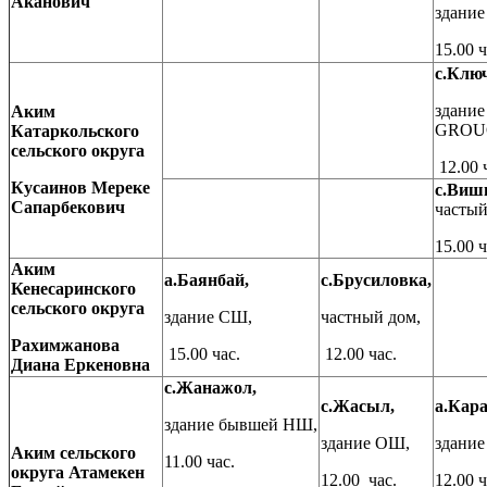
Аканович
здани
15.00 ч
с.Ключ
здани
Аким
GROU
Катарколь
ск
ого
сельск
ого
округ
а
12.00 
Кусаинов Мереке
с.Виш
Сапарбекович
частый
15.00 ч
Аким
а.Баянбай,
с.Брусиловка,
Кенесарин
ск
ого
сельск
ого
округ
а
здание СШ,
частный дом,
Рахимжанова
15.00 час.
12.00 час.
Диана Еркеновна
с.Жанажол,
с.Жасыл,
а.Кар
здание бывшей НШ,
здание ОШ,
здани
Аким сельского
11.00 час.
округа Атамекен
12.00 час.
12.00 ч