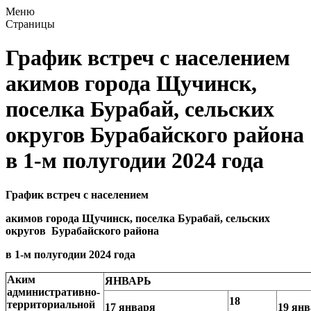
Меню
Страницы
График встреч с населением
акимов города Щучинск,
поселка Бурабай, сельских
округов Бурабайского района
в 1-м полугодии 2024 года
График
встреч с населением
акимов города Щучинск, поселка Бурабай, сельских
округов
Бурабайско
го района
в 1-м полугодии 2
024 год
а
Аким
ЯНВАРЬ
административно-
18
территориальной
17 января
19 ян