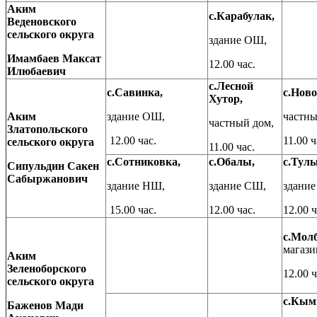
Аким
с.Карабулак,
Веденов
ск
ого
сельск
ого
округ
а
здание ОШ,
Имамбаев Максат
12.00 час.
Илюбаевич
с.Лесной
с.Савинка,
с.Ново
Хутор,
Аким
здание ОШ,
частны
частный дом,
Златополь
ск
ого
12.00 час.
11.00 ч
сельск
ого
округ
а
11.00 час.
с.Сотниковка,
с.Обалы,
с.Туль
Сипульдин Сакен
Сабыржанович
здание НШ,
здание СШ,
здани
15.00 час.
12.00 час.
12.00 ч
с.Молб
магази
Аким
Зеленоборского
12.00 ч
сельского округа
с.Кым
Баженов Мади