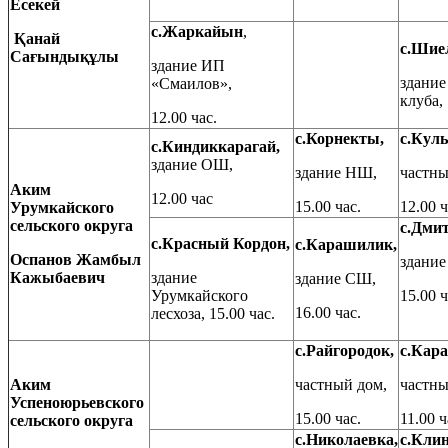
Есекей
с.Жаркайын
,
Қанай
с.Шие
Сағындықұлы
здание ИП
здание
«Смаилов»,
клуба, 
12.00 час.
с.Корнекты,
с.Куль
с.Киндиккарага
й,
здание ОШ,
здание НШ,
частны
Аким
12.00 час
15.00 час.
12.00 ч
Урумкай
ск
ого
сельск
ого
округ
а
с.Дми
с.Красный Кордон,
с.Карашилик,
Оспанов Жамбыл
здани
Кажыбаевич
здание
здание СШ,
Урумкайского
15.00 ч
16.00 час.
лесхоза, 15.00 час.
с.Райгородок,
с.Кара
Аким
частный дом,
частны
Успеноюрьевского
15.00 час.
11.00 ч
сельск
ого
округ
а
с.Николаевка,
с.Кли