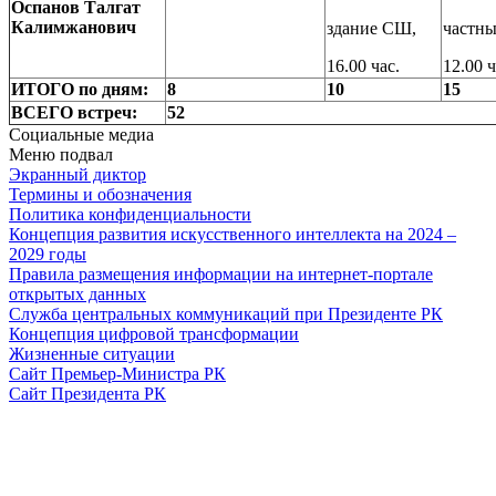
Оспанов Талгат
Калимжанович
здание СШ,
частны
16.00 час.
12.00 ч
ИТОГО по дням:
8
10
15
ВСЕГО встреч:
52
Социальные медиа
Меню подвал
Экранный диктор
Термины и обозначения
Политика конфиденциальности
Концепция развития искусственного интеллекта на 2024 –
2029 годы
Правила размещения информации на интернет-портале
открытых данных
Служба центральных коммуникаций при Президенте РК
Концепция цифровой трансформации
Жизненные ситуации
Сайт Премьер-Министра РК
Сайт Президента РК