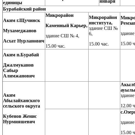
января
единицы
Бурабайский район
Микрорайон
Микрорайон
Микро
Аким
г.Щучинск
института,
Ремза
Каменный Карьер,
здание СШ №
Мухамеджанов
здание
6,
здание СШ № 4,
Асхат Нурланович
15.00 ч
15.00 час.
15.00 час.
Аким
п.Бурабай
Джалмуканов
Сабыр
Алимжанович
Акыл
ауылы
Аким
здани
Абылайханск
ого
12.00 ч
сельск
ого
округ
а
с.Озер
Кубенов Женис
Нурмияшевич
здани
15.00 