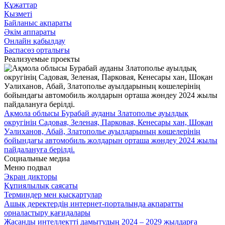
Құжаттар
Қызметі
Байланыс ақпараты
Әкім аппараты
Онлайн қабылдау
Баспасөз орталығы
Реализуемые проекты
Ақмола облысы Бурабай ауданы Златополье ауылдық
округінің Садовая, Зеленая, Парковая, Кенесары хан, Шоқан
Уәлиханов, Абай, Златополье ауылдарының көшелерінің
бойындағы автомобиль жолдарын орташа жөндеу 2024 жылы
пайдалануға берілді.
Социальные медиа
Меню подвал
Экран дикторы
Құпиялылық саясаты
Терминдер мен қысқартулар
Ашық деректердің интернет-порталында ақпаратты
орналастыру қағидалары
Жасанды интеллектті дамытудың 2024 – 2029 жылдарға