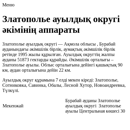
Меню
Златополье ауылдық округі
әкімінің аппараты
Златополье ауылдық округі — Ақмола облысы , Бурабай
ауданындағы әкімшілік бірлік, аумақтық әкімшілік бірлік
ретінде 1995 жылы құрылған. Ауылдық округтің жалпы
ауданы 51873 гектарды құрайды. Әкімшілік орталығы –
Златополье ауылы. Облыс орталығына дейінгі қашықтық 90
км, аудан орталығына дейін 22 км.
Ауылдық округ құрамына 7 елді мекен кіреді: Златополье,
Сотниковка, Савинка, Обалы, Лесной Хутор, Новоандреевка,
Түлкүлі.
Бурабай ауданы Златополье
Мекенжай
ауылдық округі Златополье
ауылы Центральная көшесі 30