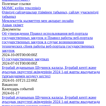
Полезные ссылки
МӘМС күйін тексеріңіз
Өзіңізді сайлаушылар тізімінен табыңыз, сайлау учаскеңізді
табыңыз
Мемлекеттік қызметтер мен ақпарат онлайн
Ашық үкімет
Документы
Об утверждении Правил использования веб-портала
государственных закупок и Правил работы веб-портала
государственных закупок в случае возникновения
технических сбоев работы веб-портала государственных
закупок
2024-10-09T00:00:00Z
О государственных закупках
2024-07-01T00:00:00Z
Бурабай ауданының Щучинск қаласы, Бурабай кенті және
ауылдық округтері әкімдерінің 2024 1-ші жарты жылдығыда
тұрғындармен кездесу кестесі
2024-01-10T21:22:00Z
Вакансии
Календарь событий
2024-01-17
Бурабай ауданының Щучинск қаласы, Бурабай кенті және
ауылдық округтері әкімдерінің 2024 1-ші жарты жылдығыда
тұрғындармен кездесу кестесі