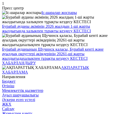
1
Пресс центр
Іс-шаралар жоспары
Бурабай ауданы әкімінің 2026 жылдың 1-ші жарты
жылдығында халықпен тұрақты кездесу КЕСТЕСІ
Бурабай ауданының Щучинск қаласы, Бурабай кенті және
ауылдық округтері әкімдерінің 20261-ші жарты
жылдығыдахалықпен тұрақты кездесу КЕСТЕСІ
ХАБАРЛАНДЫРУ
АҚПАРАТТЫҚ
ХАБАРЛАМА
Направления
Бюджет
Өтініш
Мемлекеттік қызметтер
Ауыл шаруашылығы
Әскери есеп үстелі
ЖКХ
Сайлау
Жұмыспен қамту