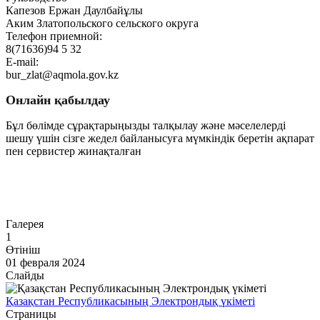
Капезов Ержан Даулбайұлы
Аким Златопольского сельского округа
Телефон приемной:
8(71636)94 5 32
E-mail:
bur_zlat@aqmola.gov.kz
Онлайн қабылдау
Бұл бөлімде сұрақтарыңызды талқылау және мәселелерді
шешу үшін сізге жедел байланысуға мүмкіндік беретін ақпарат
пен сервистер жинақталған
Өту
Галерея
1
Өтініш
01 февраля 2024
Слайды
Қазақстан Республикасының Электрондық үкіметі
Страницы