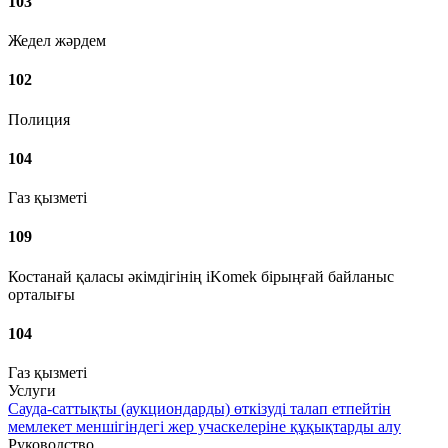
103
Жедел жәрдем
102
Полиция
104
Газ қызметі
109
Костанай қаласы әкімдігінің iKomek бірыңғай байланыс
орталығы
104
Газ қызметі
Услуги
Сауда-саттықты (аукциондарды) өткізуді талап етпейтін
мемлекет меншігіндегі жер учаскелеріне құқықтарды алу
Руководство