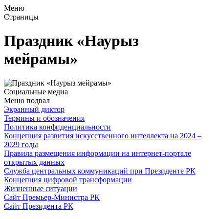
Меню
Страницы
Праздник «Наурыз
мейрамы»
Социальные медиа
Меню подвал
Экранный диктор
Термины и обозначения
Политика конфиденциальности
Концепция развития искусственного интеллекта на 2024 –
2029 годы
Правила размещения информации на интернет-портале
открытых данных
Служба центральных коммуникаций при Президенте РК
Концепция цифровой трансформации
Жизненные ситуации
Сайт Премьер-Министра РК
Сайт Президента РК