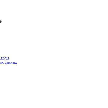
ь
9 годы
тых данных