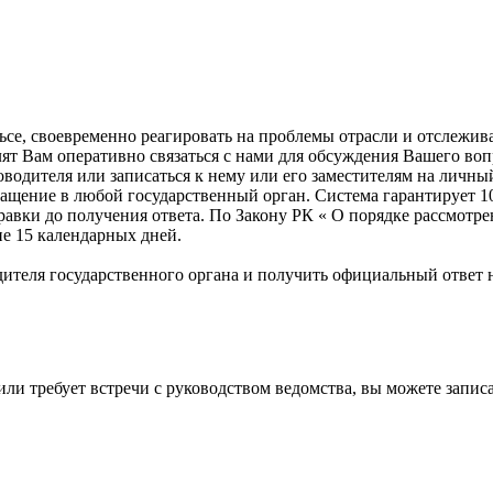
ульсе, своевременно реагировать на проблемы отрасли и отслеж
лят Вам оперативно связаться с нами для обсуждения Вашего во
оводителя или записаться к нему или его заместителям на личны
ащение в любой государственный орган. Система гарантирует 10
правки до получения ответа. По Закону РК « О порядке рассмот
ие 15 календарных дней.
ителя государственного органа и получить официальный ответ н
или требует встречи с руководством ведомства, вы можете запи