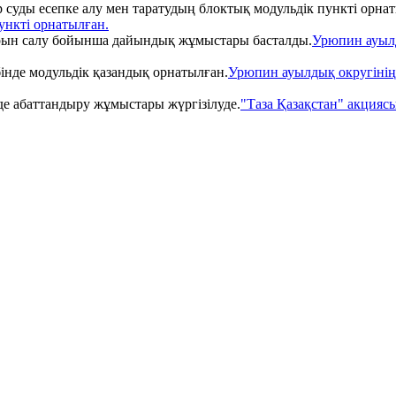
ункті орнатылған.
Урюпин ауылд
Урюпин ауылдық округінің 
"Таза Қазақстан" акция