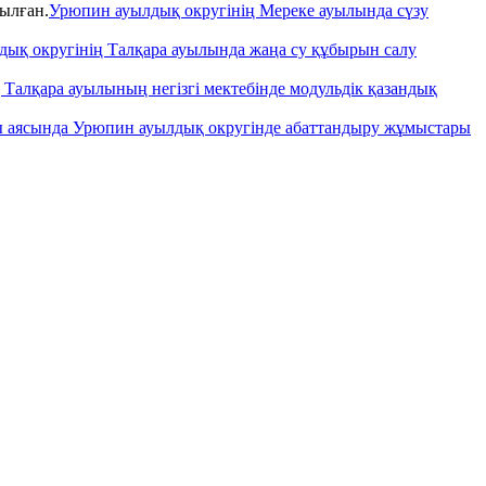
Урюпин ауылдық округінің Мереке ауылында сүзу
ық округінің Талқара ауылында жаңа су құбырын салу
Талқара ауылының негізгі мектебінде модульдік қазандық
сы аясында Урюпин ауылдық округінде абаттандыру жұмыстары