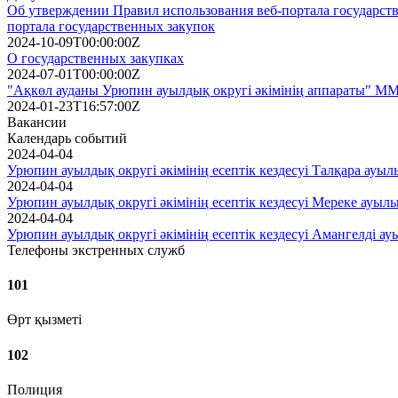
Об утверждении Правил использования веб-портала государств
портала государственных закупок
2024-10-09T00:00:00Z
О государственных закупках
2024-07-01T00:00:00Z
"Ақкөл ауданы Урюпин ауылдық округі әкімінің аппараты" ММ
2024-01-23T16:57:00Z
Вакансии
Календарь событий
2024-04-04
Урюпин ауылдық округі әкімінің есептік кездесуі Талқара ауыл
2024-04-04
Урюпин ауылдық округі әкімінің есептік кездесуі Мереке ауыл
2024-04-04
Урюпин ауылдық округі әкімінің есептік кездесуі Амангелді а
Телефоны экстренных служб
101
Өрт қызметі
102
Полиция