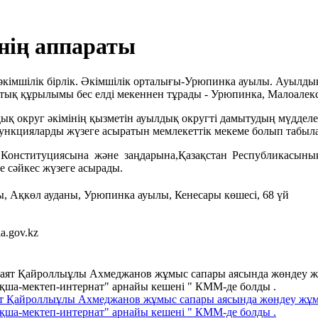
нің аппараты
кімшілік бірлік. Әкімшілік орталығы-Урюпинка ауылы. Ауылды
тық құрылымы бес елді мекеннен тұрады - Урюпинка, Малоалекс
қ округ әкімінің қызметін ауылдық округті дамытудың мүдделері
функцияларды жүзеге асыратын мемлекеттік мекеме болып табыл
Конституциясына және заңдарына,Қазақстан Республикасының П
е сәйкес жүзеге асырады.
, Ақкөл ауданы, Урюпинка ауылы, Кенесары көшесі, 68 үй
a.gov.kz
Саят Қайроллыұлы Ахмеджанов жұмыс сапары аясында жөндеу ж
қша-мектеп-интернат" арнайы кешені " КММ-де болды .