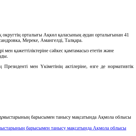
қ округтің орталығы Ақкөл қаласының аудан орталығынан 41
андровка, Мереке, Амангелді, Талқара.
 мен қажеттіліктеріне сәйкес қамтамасыз ететін және
ады.
резиденті мен Үкіметінің актілеріне, өзге де нормативтік
ұмыстарының барысымен танысу мақсатында Ақмола облысы