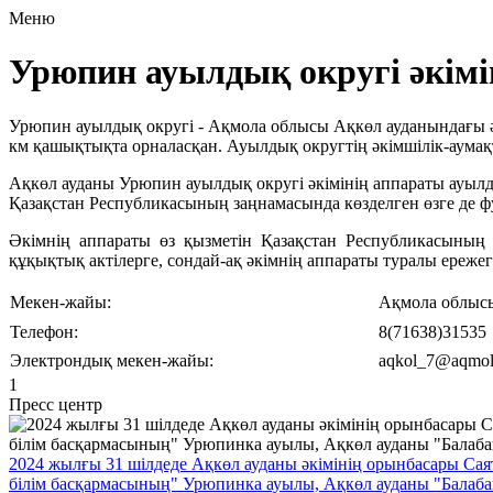
Меню
Урюпин ауылдық округі әкімі
Урюпин ауылдық округі - Ақмола облысы Ақкөл ауданындағы ә
км қашықтықта орналасқан. Ауылдық округтің әкімшілік-аумақ
Ақкөл ауданы Урюпин ауылдық округі әкімінің аппараты ауылды
Қазақстан Республикасының заңнамасында көзделген өзге де 
Әкімнің аппараты өз қызметін Қазақстан Республикасының 
құқықтық актілерге, сондай-ақ әкімнің аппараты туралы ережег
Мекен-жайы:
Ақмола облысы
Телефон:
8(71638)31535
Электрондық мекен-жайы:
aqkol_7@aqmol
1
Пресс центр
2024 жылғы 31 шілдеде Ақкөл ауданы әкімінің орынбасары 
білім басқармасының" Урюпинка ауылы, Ақкөл ауданы "Балаба