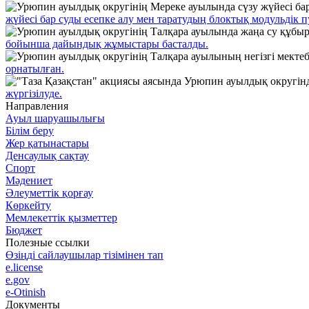
жүйесі бар суды есепке алу мен таратудың блоктық модульдік п
бойынша дайындық жұмыстары басталды.
орнатылған.
жүргізілуде.
Направления
Ауыл шаруашылығы
Білім беру
Жер қатынастары
Денсаулық сақтау
Спорт
Мәдениет
Әлеуметтік қорғау
Көркейту
Мемлекеттік қызметтер
Бюджет
Полезные ссылки
Өзіңді сайлаушылар тізімінен тап
e.license
e.gov
e-Otinish
Документы