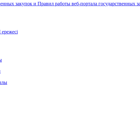
енных закупок и Правил работы веб-портала государственных за
 ережесі
ы
ы
уылы