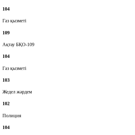
104
Газ қызметі
109
Ақтау БҚО-109
104
Газ қызметі
103
Жедел жәрдем
102
Полиция
104