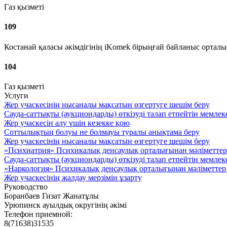
Газ қызметі
109
Костанай қаласы әкімдігінің iKomek бірыңғай байланыс ортал
104
Газ қызметі
Услуги
Жер учаскесінің нысаналы мақсатын өзгертуге шешім беру
Сауда-саттықты (аукциондарды) өткізуді талап етпейтін мемлек
Жер учаскесін алу үшін кезекке қою
Соттылықтың болуы не болмауы туралы анықтама беру
Жер учаскесінің нысаналы мақсатын өзгертуге шешім беру
«Психиатрия» Психикалық денсаулық орталығынан мәліметтер
Сауда-саттықты (аукциондарды) өткізуді талап етпейтін мемлек
«Наркология» Психикалық денсаулық орталығынан мәліметтер
Жер учаскесінің жалдау мерзімін ұзарту
Руководство
Боранбаев Гизат Жанатұлы
Урюпинск ауылдық округінің әкімі
Телефон приемной:
8(71638)31535