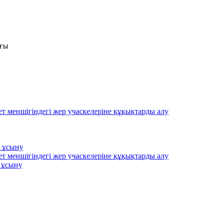
ығы
ет меншігіндегі жер учаскелеріне құқықтарды алу
 ұсыну
ет меншігіндегі жер учаскелеріне құқықтарды алу
 ұсыну