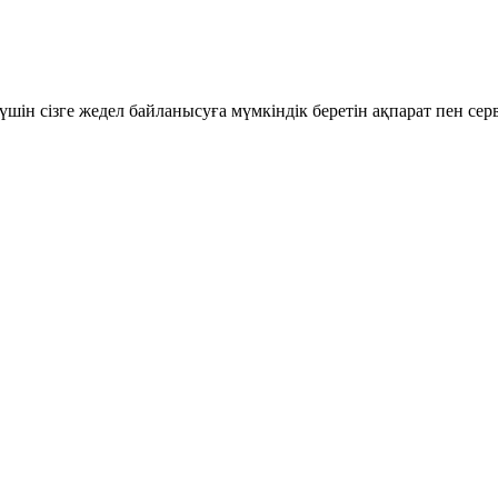
шін сізге жедел байланысуға мүмкіндік беретін ақпарат пен се