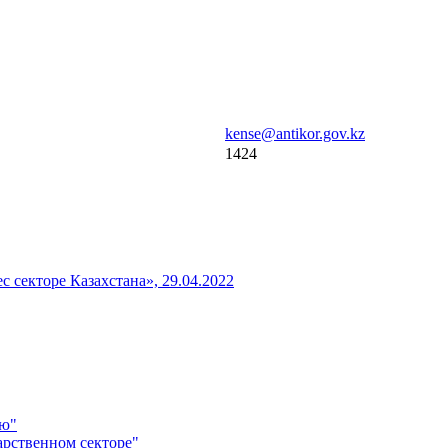
kense@antikor.gov.kz
1424
секторе Казахстана», 29.04.2022
ию"
арственном секторе"