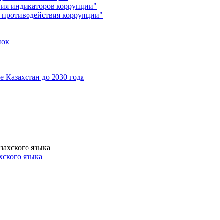
ния индикаторов коррупции"
х противодействия коррупции"
пок
 Казахстан до 2030 года
хского языка