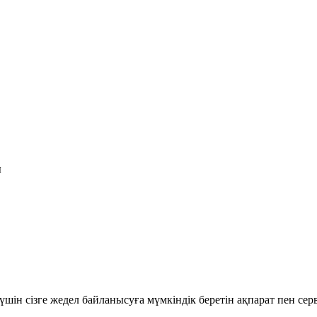
ы
шін сізге жедел байланысуға мүмкіндік беретін ақпарат пен се