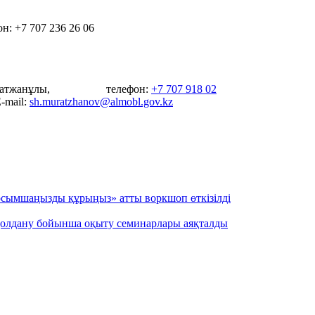
н: +7 707 236 26 06
 Мұратжанұлы, телефон:
+7 707 918 02
l:
sh.muratzhanov@almobl.gov.kz
 қосымшаңызды құрыңыз» атты воркшоп өткізілді
қолдану бойынша оқыту семинарлары аяқталды