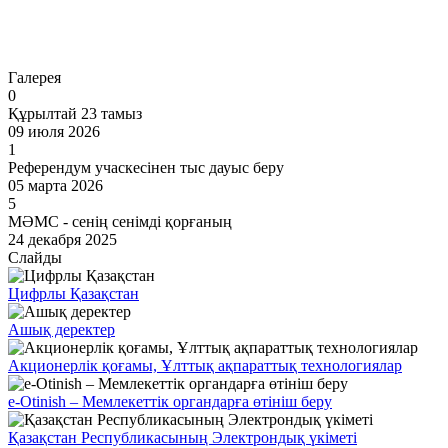
Өту
Галерея
0
Құрылтай 23 тамыз
09 июля 2026
1
Референдум учаскесінен тыс дауыс беру
05 марта 2026
5
МӘМС - сенің сенімді қорғаның
24 декабря 2025
Слайды
Цифрлы Қазақстан
Ашық деректер
Акционерлік қоғамы, Ұлттық ақпараттық технологиялар
e-Otinish – Мемлекеттік органдарға өтініш беру
Қазақстан Республикасының Электрондық үкіметі