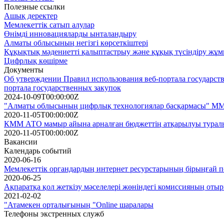
Полезные ссылки
Ашық деректер
Мемлекеттік сатып алулар
Өнімді инновацияларды ынталандыру
Алматы облысының негізгі көрсеткіштері
Құқықтық мәдениетті қалыптастрыу және құқық түсіндіру жұ
Цифрлық көшірме
Документы
Об утверждении Правил использования веб-портала государств
портала государственных закупок
2024-10-09T00:00:00Z
"Алматы облысының цифрлық технологиялар басқармасы" ММ-
2020-11-05T00:00:00Z
КММ АТО мамыр айына арналған бюджеттің атқарылуы турал
2020-11-05T00:00:00Z
Вакансии
Календарь событий
2020-06-16
Мемлекеттік органдардың интернет ресурстарының бірыңғай п
2020-06-25
Ақпаратқа қол жеткізу мәселелері жөніндегі комиссияның отыр
2021-02-02
"Атамекен орталығының "Online шаралары
Телефоны экстренных служб