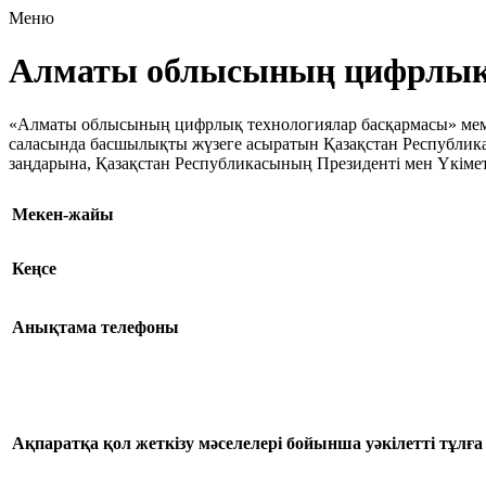
Меню
Алматы облысының цифрлық 
«Алматы облысының цифрлық технологиялар басқармасы» мемле
саласында басшылықты жүзеге асыратын Қазақстан Республик
заңдарына, Қазақстан Республикасының Президенті мен Үкіметін
Мекен-жайы
Кеңсе
Анықтама телефоны
Ақпаратқа қол жеткізу мәселелері бойынша уәкілетті тұлға