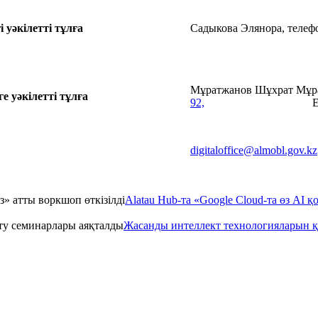
 уәкілетті тұлға
Садыкова Элянора, телефо
Мұратжанов Шұхрат
е уәкілетті тұлға
92,
E-mai
digitaloffice@almobl.gov.kz
Alatau Hub-та «Google Cloud-та өз AI
Жасанды интеллект технологияларын 