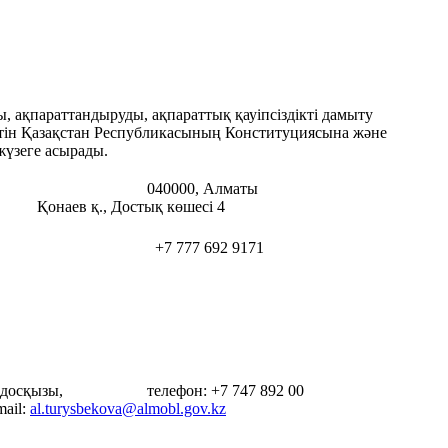
ақпараттандыруды, ақпараттық қауіпсіздікті дамыту
етін Қазақстан Республикасының Конституциясына және
 жүзеге асырады.
бликасы, 040000, Алматы
қ., Достық көшесі 4
 777 692 9171
 Айдосқызы, телефон: +7 747 892 00
l:
al.turysbekova@almobl.gov.kz