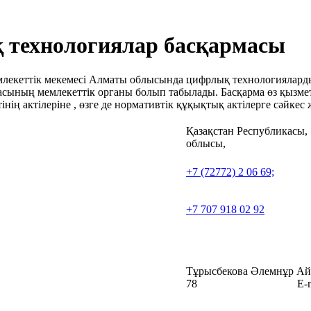
технологиялар басқармасы
кеттік мекемесі Алматы облысында цифрлық технологияларды, 
асының мемлекеттік органы болып табылады. Басқарма өз қызм
ің актілеріне , өзге де нормативтік құқықтық актілерге сәйкес
Қазақстан Респу
облысы, Қонаев 
+7 (72772) 2 06 69;
+7
+7 707 918 02 92
Тұрысбекова Әлемнұр
78 E-mai