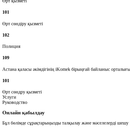
Өрт қызметі
101
Өрт сөндіру қызметі
102
Полиция
109
Астана қаласы әкімдігінің iKomek бірыңғай байланыс орталығ
101
Өрт сөндру қызметі
Услуги
Руководство
Онлайн қабылдау
Бұл бөлімде сұрақтарыңызды талқылау және мәселелерді шешу ү