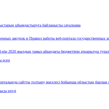
мыстарын ұйымдастыруға байланысты сауалнама
енных закупок и Правил работы веб-портала государственных за
нің 2020 жылдың тамыз айындағы бюджетінің атқарылуы турал
ы есеп
орталында сайтты толтыру мәселесі бойынша облыстың барлық м
ысы өтеді