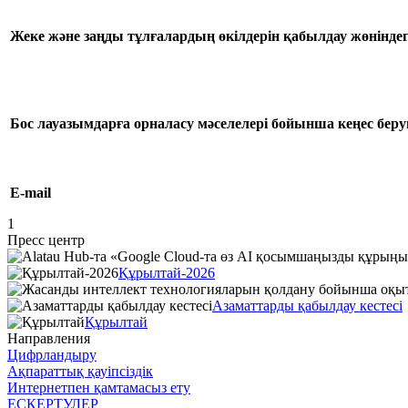
Жеке және заңды тұлғалардың өкілдерін қабылдау жөніндегі
Бос лауазымдарға орналасу мәселелері бойынша кеңес беруг
E-mail
1
Пресс центр
Құрылтай-2026
Азаматтарды қабылдау кестесі
Құрылтай
Направления
Цифрландыру
Ақпараттық қауіпсіздік
Интернетпен қамтамасыз ету
ЕСКЕРТУЛЕР