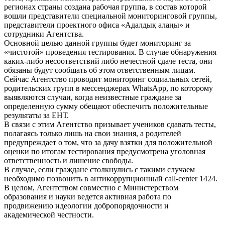
регионах страны создана рабочая группа, в состав которой
вошли представители специальной мониторинговой группы,
представители проектного офиса «Адалдық алаңы» и
сотрудники Агентства.
Основной целью данной группы будет мониторинг за
«чистотой» проведения тестирования. В случае обнаружения
каких-либо несоответствий либо нечестной сдаче теста, они
обязаны будут сообщать об этом ответственным лицам.
Сейчас Агентство проводит мониторинг социальных сетей,
родительских групп в мессенджерах WhatsApp, по которому
выявляются случаи, когда неизвестные граждане за
определенную сумму обещают обеспечить положительные
результаты за ЕНТ.
В связи с этим Агентство призывает учеников сдавать тесты,
полагаясь только лишь на свои знания, а родителей
предупреждает о том, что за дачу взятки для положительной
оценки по итогам тестирования предусмотрена уголовная
ответственность и лишение свободы.
В случае, если граждане столкнулись с такими случаем
необходимо позвонить в антикоррупционный call-center 1424.
В целом, Агентством совместно с Министерством
образования и науки ведется активная работа по
продвижению идеологии добропорядочности и
академической честности.