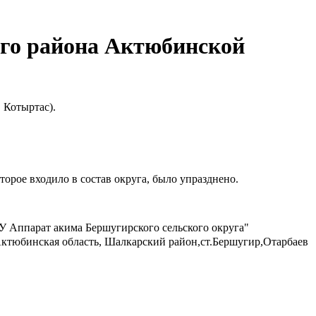
ого района Актюбинской
 Котыртас).
орое входило в состав округа, было упразднено.
У Аппарат акима Бершугирского сельского округа"
Актюбинская область, Шалкарский район,ст.Бершугир,Отарбаев