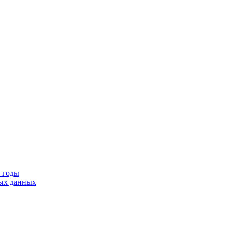
9 годы
тых данных