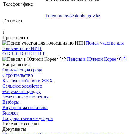
Телефон/ факс:
t.utemuratov@aktobe.gov.kz
Эл.почта
1
Пресс центр
Поиск участка для
голосания по ИИН
О Б Ъ Я В Л Е Н И Е
Пенсия в Южной Корее 🇰🇷
Направления
Окружающая среда
Строительство
Благоустройство и ЖКХ
Сельское хозяйство
Әлеуметтік қолдау
Земельные отношения
Выборы
Внутренняя политика
Бюджет
Государственные услуги
Полезные ссылки
Документы