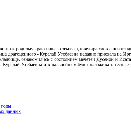
чувство к родному краю нашего земляка, ювелира слов с неизгла
тица драгоценного - Куралай Утебаевна недавно приехала на И
 кладбище, ознакомились с состоянием мечетей Дусенби и Исата
я. Куралай Утебаевна и в дальнейшем будет налаживать тесные
9 годы
тых данных