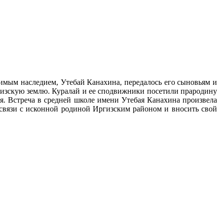
димым наследием, Утебай Канахина, передалось его сыновьям и
ргизскую землю. Куралай и ее сподвижники посетили прародину
я. Встреча в средней школе имени Утебая Канахина произвела
 связи с исконной родиной Иргизским районом и вносить свой