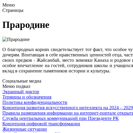
Меню
Страницы
Прародине
О благородных корнях свидетельствует тот факт, что особое 
дочерям. Впитавщая в себе нравственных ценностей отца, час
своих предков - Жайсанбай, место зимовки Канаха и родовое
особое впечатление на гостей, сотрудников школы и учащихс
вклад в сохранение памятников истории и культуры.
Социальные медиа
Меню подвал
Экранный диктор
Термины и обозначения
Политика конфиденциальности
Концепция развития искусственного интеллекта на 2024 – 202
Правила размещения информации на интернет-портале откры
Служба центральных коммуникаций при Президенте РК
Концепция цифровой трансформации
Жизненные ситуации