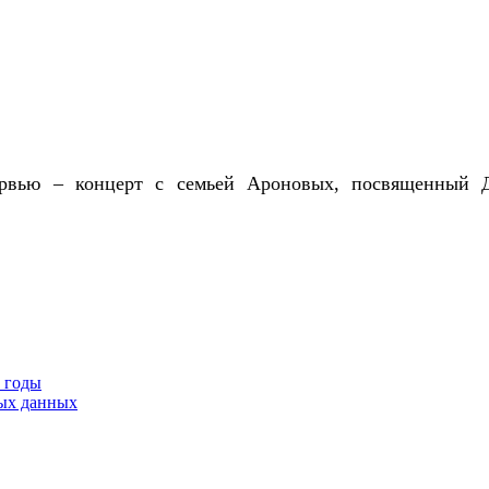
рвью – концерт с семьей Ароновых, посвященный Дн
9 годы
тых данных