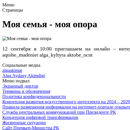
Меню
Страницы
Моя семья - моя опора
12 сентября в 10:00 приглашаем на онлайн – инте
aqtobe_madeniet alga_kyltyra aktobe_ocnt
Социальные медиа
algaakimat
Alga Aydany Akimdigi
Меню подвал
Экранный диктор
Термины и обозначения
Политика конфиденциальности
Концепция развития искусственного интеллекта на 2024 – 202
Правила размещения информации на интернет-портале откры
Служба центральных коммуникаций при Президенте РК
Концепция цифровой трансформации
Жизненные ситуации
Сайт Премьер-Министра РК