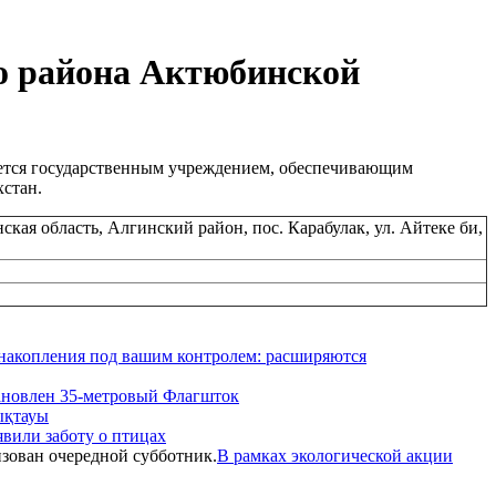
го района Актюбинской
яется государственным учреждением, обеспечивающим
хстан.
кая область, Алгинский район, пос. Карабулак, ул. Айтеке би,
акопления под вашим контролем: расширяются
ановлен 35-метровый Флагшток
ықтауы
вили заботу о птицах
В рамках экологической акции