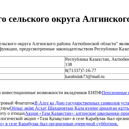
о сельского округа Алгинско
сельского округа Алгинского района Актюбинской области" явл
 функции, предусмотренные законодательством Республики Каза
Республика Казахстан, Актюбинс
138
8(71337)7-16-77
karabulak73@mail.ru
Пенсионные н
В Алге ко Дню государственных символов уст
Облыс әкімі Асхат Шахаровтың Қала күніне арналған құтт
Акция «Таза Қазақстан»: алгинские школьники проя
н» в селе Карабулак был организован очередной субботник.