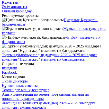
Құжаттар
Әкім аппараты
Онлайн қабылдау
Реализуемые проекты
Цифрлық Қазақстан
бағдарламасы
Жұмыспен қамтудың жол
картасы
«Еңбек» мемлекеттік
бағдарламасы
Тұрғын үй-коммуналдық дамудың 2020 – 2025 жылдарға
арналған "Нұрлы жер" мемлекеттік бағдарламасы
Социальные медиа
Instagram
Facebook
Меню подвал
Экран дикторы
Құпиялылық саясаты
Терминдер мен қысқартулар
Ашық деректердің интернет-порталында ақпаратты
орналастыру қағидалары
Жасанды интеллектті дамытудың 2024 – 2029 жылдарға
арналған тұжырымдамасы