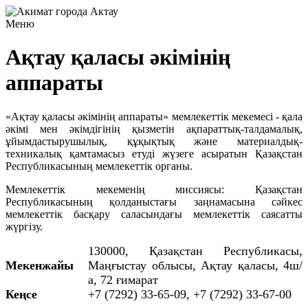
Меню
Ақтау қаласы әкімінің
аппараты
«Ақтау қаласы әкімінің аппараты» мемлекеттік мекемесі - қала
әкімі мен әкімдігінің қызметін ақпараттық-талдамалық,
ұйымдастырушылық, құқықтық және материалдық-
техникалық қамтамасыз етуді жүзеге асыратын Қазақстан
Республикасының мемлекеттік органы.
Мемлекеттік мекеменің миссиясы: Қазақстан
Республикасының қолданыстағы заңнамасына сәйкес
мемлекеттік басқару саласындағы мемлекеттік саясатты
жүргізу.
130000, Қазақстан Республикасы,
Мекенжайы
Маңғыстау облысы, Ақтау қаласы, 4ш/
а, 72 ғимарат
Кеңсе
+7 (7292) 33-65-09, +7 (7292) 33-67-00