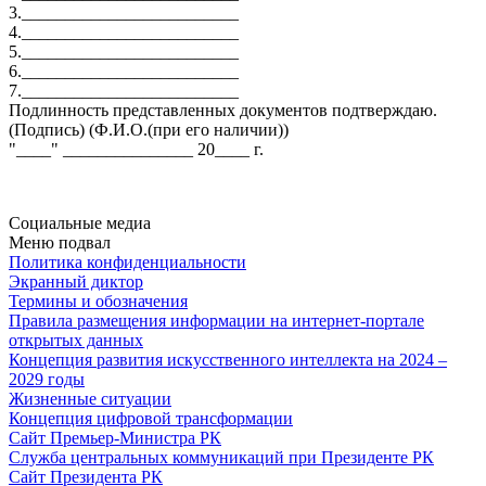
3._________________________
4._________________________
5._________________________
6._________________________
7._________________________
Подлинность представленных документов подтверждаю.
(Подпись) (Ф.И.О.(при его наличии))
"____" _______________ 20____ г.
Социальные медиа
Меню подвал
Политика конфиденциальности
Экранный диктор
Термины и обозначения
Правила размещения информации на интернет-портале
открытых данных
Концепция развития искусственного интеллекта на 2024 –
2029 годы
Жизненные ситуации
Концепция цифровой трансформации
Сайт Премьер-Министра РК
Служба центральных коммуникаций при Президенте РК
Сайт Президента РК