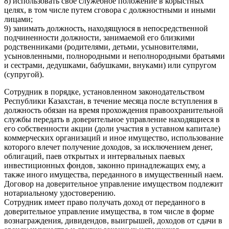
8) использовать свое служебное положение в корыстных
целях, в том числе путем сговора с должностными и иными
лицами;
9) занимать должность, находящуюся в непосредственной
подчиненности должности, занимаемой его близкими
родственниками (родителями, детьми, усыновителями,
усыновленными, полнородными и неполнородными братьями
и сестрами, дедушками, бабушками, внуками) или супругом
(супругой).
Сотрудник в порядке, установленном законодательством
Республики Казахстан, в течение месяца после вступления в
должность обязан на время прохождения правоохранительной
службы передать в доверительное управление находящиеся в
его собственности акции (доли участия в уставном капитале)
коммерческих организаций и иное имущество, использование
которого влечет получение доходов, за исключением денег,
облигаций, паев открытых и интервальных паевых
инвестиционных фондов, законно принадлежащих ему, а
также иного имущества, переданного в имущественный наем.
Договор на доверительное управление имуществом подлежит
нотариальному удостоверению.
Сотрудник имеет право получать доход от переданного в
доверительное управление имущества, в том числе в форме
вознаграждения, дивидендов, выигрышей, доходов от сдачи в