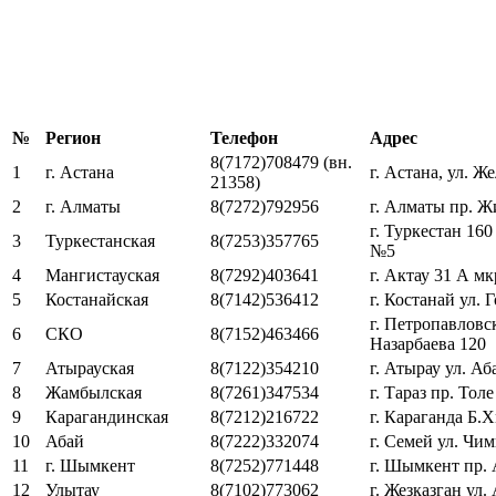
№
Регион
Телефон
Адрес
8(7172)708479 (вн.
1
г. Астана
г. Астана, ул. Ж
21358)
2
г. Алматы
8(7272)792956
г. Алматы пр. 
г. Туркестан 160
3
Туркестанская
8(7253)357765
№5
4
Мангистауская
8(7292)403641
г. Актау 31 А мк
5
Костанайская
8(7142)536412
г. Костанай ул. 
г. Петропавловск
6
СКО
8(7152)463466
Назарбаева 120
7
Атырауская
8(7122)354210
г. Атырау ул. Аб
8
Жамбылская
8(7261)347534
г. Тараз пр. Толе
9
Карагандинская
8(7212)216722
г. Караганда Б.
10
Абай
8(7222)332074
г. Семей ул. Чи
11
г. Шымкент
8(7252)771448
г. Шымкент пр. 
12
Улытау
8(7102)773062
г. Жезказган ул.