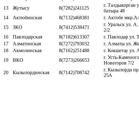
г. Талдыкорган 
13
Жутысу
8(7282)241125
батыра 48
14
Актюбинская
8(7132)468381
г. Актобе мкр.А
г. Уральск ул. 
15
ЗКО
8(7412)538471
2/2
16
Павлодарская
8(7182)613307
г. Павлодар ул. 
17
Алматинская
8(7272)793032
г. Алматы ул. Ж
18
Акмолинская
8(7162)251488
г. Кокшетау ул.
г. Усть-Каменого
19
ВКО
8(7273)266653
Новаторов 7/2
г. Кызылорда пр
20
Кызылординская
8(7142)708742
25А