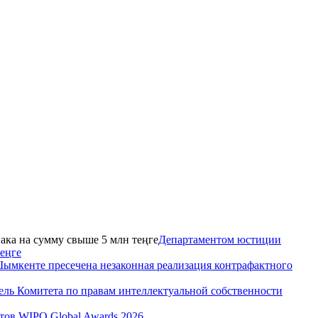
Департаментом юстиции
еңге
ымкенте пресечена незаконная реализация контрафактного
ель Комитета по правам интеллектуальной собственности
тов WIPO Global Awards 2026