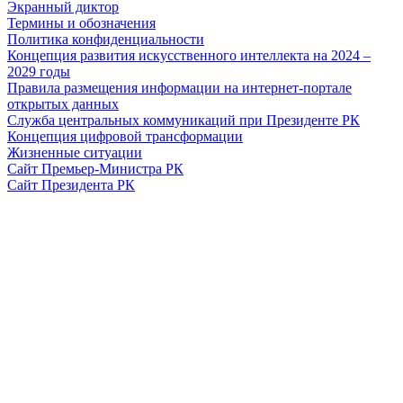
Экранный диктор
Термины и обозначения
Политика конфиденциальности
Концепция развития искусственного интеллекта на 2024 –
2029 годы
Правила размещения информации на интернет-портале
открытых данных
Служба центральных коммуникаций при Президенте РК
Концепция цифровой трансформации
Жизненные ситуации
Сайт Премьер-Министра РК
Сайт Президента РК