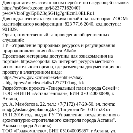
Для принятия участия просим перейти по следующей ссылке:
https://us06web.zoom.us/j/82377162040?
pwd=VbioFgyI5pBZ3qSGHg7g4EcmL0ELRr.1
Для подключения к слушаниям онлайн на платформе ZOOM:
идентификатор конференции: 823 7716 2040, код доступа:
901829.
Орган, ответственный за проведение общественных
слушаний:
ГУ «Управление природных ресурсов и регулирования
природопользования области Абай».
Проектные материалы доступны для ознакомления на
портале: https://ecoportal.kz/ интернет ресурса местного
исполнительного органа, где размещена документация по
проекту в электронном виде:
https://www.gov.kz/memleket/entities/abay-
tabigat/press/article/details/127771?lang=kk
Разработчик проекта «Генеральный план города Семей»:
ТОО «НИПИ «Астанагенплан», БИН 070140000898, г.
Астана,
ул. А. Мамбетова, 22, тел.: +7(7172) 47-20-50, эл. почта:
smgp@astanagenplan.org.kz (Лицензия № 16017528 от
15.11.2016 года выдан ГУ "Управление государственного
архитектурно-строительного контроля города Астаны".
Акимат города Астаны)
ТОО «Градкомплекс», БИН 051040009857, г.Астана, ул.