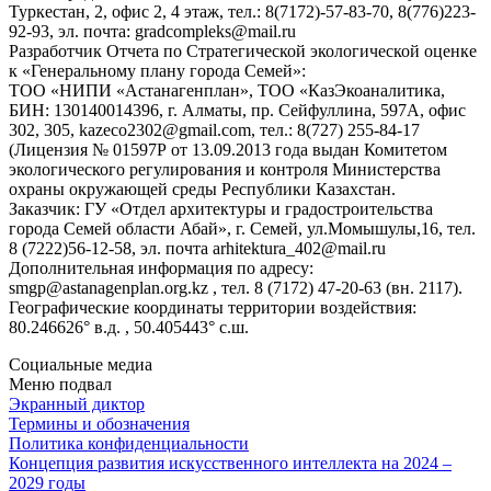
Туркестан, 2, офис 2, 4 этаж, тел.: 8(7172)-57-83-70, 8(776)223-
92-93, эл. почта: gradcompleks@mail.ru
Разработчик Отчета по Стратегической экологической оценке
к «Генеральному плану города Семей»:
ТОО «НИПИ «Астанагенплан», ТОО «КазЭкоаналитика,
БИН: 130140014396, г. Алматы, пр. Сейфуллина, 597А, офис
302, 305, kazeco2302@gmail.com, тел.: 8(727) 255-84-17
(Лицензия № 01597Р от 13.09.2013 года выдан Комитетом
экологического регулирования и контроля Министерства
охраны окружающей среды Республики Казахстан.
Заказчик: ГУ «Отдел архитектуры и градостроительства
города Семей области Абай», г. Семей, ул.Момышулы,16, тел.
8 (7222)56-12-58, эл. почта arhitektura_402@mail.ru
Дополнительная информация по адресу:
smgp@astanagenplan.org.kz , тел. 8 (7172) 47-20-63 (вн. 2117).
Географические координаты территории воздействия:
80.246626° в.д. , 50.405443° с.ш.
Социальные медиа
Меню подвал
Экранный диктор
Термины и обозначения
Политика конфиденциальности
Концепция развития искусственного интеллекта на 2024 –
2029 годы