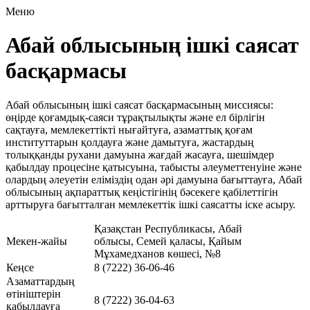
Меню
Абай облысының ішкі саясат
басқармасы
Абай облысының ішкі саясат басқармасының миссиясы:
өңірде қоғамдық-саяси тұрақтылықты және ел бірлігін
сақтауға, мемлекеттікті нығайтуға, азаматтық қоғам
институттарын қолдауға және дамытуға, жастардың
толыққанды рухани дамуына жағдай жасауға, шешімдер
қабылдау процесіне қатысуына, табысты әлеуметтенуіне және
олардың әлеуетін еліміздің одан әрі дамуына бағыттауға, Абай
облысының ақпараттық кеңістігінің бәсекеге қабілеттігін
арттыруға бағытталған мемлекеттік ішкі саясатты іске асыру.
Қазақстан Республикасы, Абай
Мекен-жайы
облысы, Семей қаласы, Қайым
Мұхамедханов көшесі, №8
Кеңсе
8 (7222) 36-06-46
Азаматтардың
өтініштерін
8 (7222) 36-04-63
қабылдауға