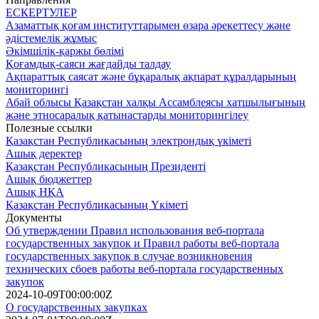
ЕСКЕРТУЛЕР
Азаматтық қоғам институттарымен өзара әрекеттесу және
әдістемелік жұмыс
Әкімшілік-қаржы бөлімі
Қоғамдық-саяси жағдайды талдау
Ақпараттық саясат және бұқаралық ақпарат құралдарының
мониторингі
Абай облысы Қазақстан халқы Ассамблеясы хатшылығының
және этносаралық қатынастарды мониторингілеу
Полезные ссылки
Қазақстан Республикасының электрондық үкіметі
Ашық деректер
Қазақстан Республикасының Президенті
Ашық бюджеттер
Ашық НҚА
Қазақстан Республикасының Үкіметі
Документы
Об утверждении Правил использования веб-портала
государственных закупок и Правил работы веб-портала
государственных закупок в случае возникновения
технических сбоев работы веб-портала государственных
закупок
2024-10-09T00:00:00Z
О государственных закупках