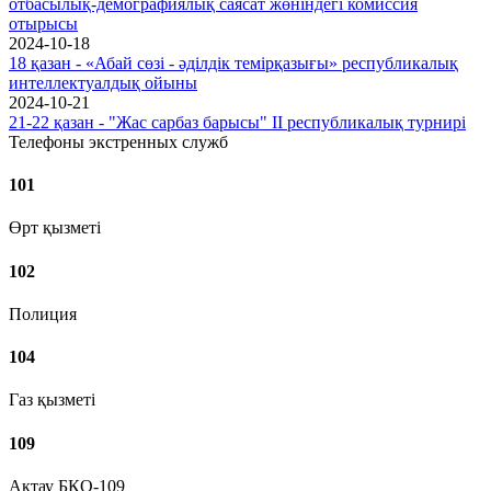
отбасылық-демографиялық саясат жөніндегі комиссия
отырысы
2024-10-18
18 қазан - «Абай сөзі - әділдік темірқазығы» республикалық
интеллектуалдық ойыны
2024-10-21
21-22 қазан - "Жас сарбаз барысы" II республикалық турнирі
Телефоны экстренных служб
101
Өрт қызметі
102
Полиция
104
Газ қызметі
109
Ақтау БҚО-109