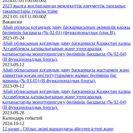
2024-07-01T00:00:00Z
2023 жылға жоспарланған мемлекеттік әлеуметтік тапсырыс
тақырыптары туралы тізімі
2023-01-16T11:00:00Z
Вакансии
Абай облысы қоғамдық даму басқармасының әкімшілік қаржы
бөлімінің басшысы (№ 02-01) (функционалдық блок В).
2023-05-24
Абай облысының қоғамдық даму басқармасы Қазақстан халқы
Ассамблеясы хатшылығының және этносаралық
қатынастарды мониторингілеу бөлімінің басшысы (№ 02-04)
(В функционалдық блогы).
2023-09-12
Абай облысының қоғамдық даму басқармасы жастармен және
азаматтық қоғам институттарымен жұмыс бөлімінің бас
маманы (№ 03-05) (В функционалдық блогы).
2023-09-12
Абай облысының қоғамдық даму басқармасы Қазақстан халқы
Ассамблеясы хатшылығының және этносаралық
қатынастарды мониторингілеу бөлімінің басшысы (№ 02-04)
(В функционалдық блогы).
2023-09-28
Календарь событий
2024-10-12
12 қазан - Облыс әкімі жанындағы әйелдер істері және