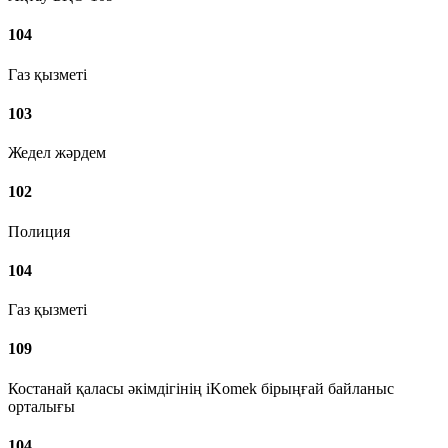
104
Газ қызметі
103
Жедел жәрдем
102
Полиция
104
Газ қызметі
109
Костанай қаласы әкімдігінің iKomek бірыңғай байланыс
орталығы
104