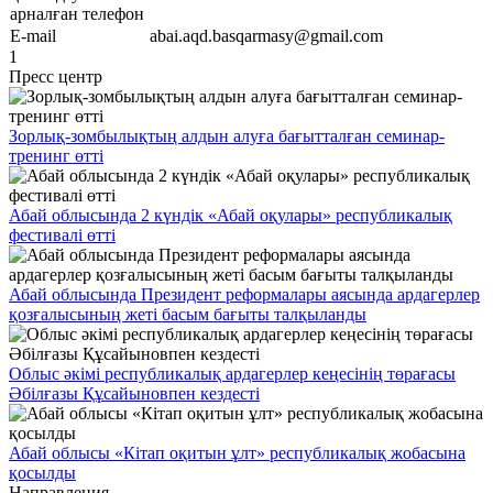
арналған телефон
E-mail
abai.aqd.basqarmasy@gmail.com
1
Пресс центр
Зорлық-зомбылықтың алдын алуға бағытталған семинар-
тренинг өтті
Абай облысында 2 күндік «Абай оқулары» республикалық
фестивалі өтті
Абай облысында Президент реформалары аясында ардагерлер
қозғалысының жеті басым бағыты талқыланды
Облыс әкімі республикалық ардагерлер кеңесінің төрағасы
Әбілғазы Құсайыновпен кездесті
Абай облысы «Кітап оқитын ұлт» республикалық жобасына
қосылды
Направления