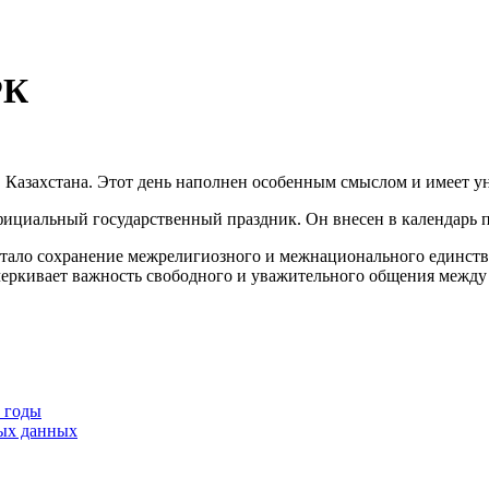
РК
 Казахстана. Этот день наполнен особенным смыслом и имеет ун
официальный государственный праздник. Он внесен в календарь 
ало сохранение межрелигиозного и межнационального единства 
еркивает важность свободного и уважительного общения между л
9 годы
тых данных