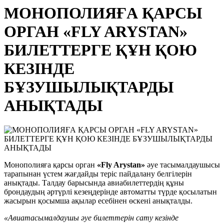
МОНОПОЛИЯҒА ҚАРСЫ
ОРГАН «FLY ARYSTAN»
БИЛЕТТЕРГЕ ҚҰН ҚОЮ
КЕЗІНДЕ
БҰЗУШЫЛЫҚТАРДЫ
АНЫҚТАДЫ
Монополияға қарсы орган
«Fly Arystan»
әуе тасымалдаушысы
тарапынан үстем жағдайды теріс пайдалану белгілерін
анықтады. Талдау барысында авиабилеттердің құны
брондаудың әртүрлі кезеңдерінде автоматты түрде қосылатын
жасырын қосымша ақылар есебінен өскені анықталды.
«Авиатасымалдаушы әуе билеттерін сату кезінде