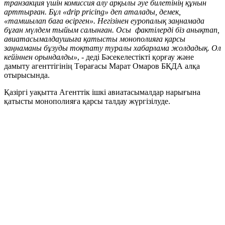
транзакция үшін комиссия алу арқылы әуе билетінің құнын
арттырған. Бұл «drip pricing» деп аталады, демек,
«тамшылап баға өсірген». Негізінен еуропалық заңнамада
бұған мүлдем тыйым салынған. Осы фактілерді біз анықтап,
авиатасымалдаушыға қатысты монополияға қарсы
заңнаманы бұзуды тоқтату туралы хабарлама жолдадық. Ол
кейіннен орындалды»
, - деді Бәсекелестікті қорғау және
дамыту агенттігінің Төрағасы Марат Омаров БҚДА алқа
отырысында.
Қазіргі уақытта Агенттік ішкі авиатасымалдар нарығына
қатысты монополияға қарсы талдау жүргізілуде.