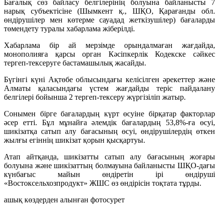
Бағалық сөз байласу белгілерінің болуына байланысты 7
нарық субъектісіне (Шымкент қ., ШҚО, Қарағанды обл.
өндірушілер мен көтерме сауадад жеткізушілер) бағаларды
төмендету туралы хабарлама жіберілді.
Хабарлама бір ай мерзімде орындалмаған жағдайда,
монополияға қарсы орган Кәсіпкерлік Кодекске сәйкес
тергеп-тексеруге бастамашылық жасайды.
Бүгінгі күні Ақтөбе облысындағы келісілген әрекеттер және
Алматы қаласындағы үстем жағдайды теріс пайдалану
белгілері бойынша 2 тергеп-тексеру жүргізіліп жатыр.
Сонымен бірге бағалардың күрт өсуіне бірқатар факторлар
әсер етті. Бұл мұнайға әлемдік бағалардың 53,8%-ға өсуі,
шикізатқа сатып алу бағасының өсуі, өндірушілердің өткен
жылғы егіннің шикізат қорын қысқартуы.
Атап айтқанда, шикізатты сатып алу бағасының жоғары
болуына және шикізаттың болмауына байланысты ШҚО-дағы
күнбағыс майын өндіретін ірі өндіруші
«Востоксельхозпродукт» ЖШС өз өндірісін тоқтата тұрды.
ашық көздерден алынған фотосурет