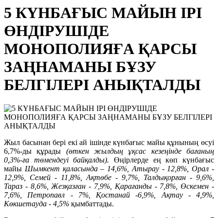
5 КҮНБАҒЫС МАЙЫН ІРІ
ӨНДІРУШІДЕ
МОНОПОЛИЯҒА ҚАРСЫ
ЗАҢНАМАНЫ БҰЗУ
БЕЛГІЛЕРІ АНЫҚТАЛДЫ
Жыл басынан бері екі ай ішінде күнбағыс майы құнының өсуі
6,7%-ды құрады
(өткен жылдың ұқсас кезеңінде бағаның
0,3%-ға төмендеуі байқалды).
Өңірлерде ең көп күнбағыс
майы
Шымкент қаласында – 14,6%, Атырау
-
12,8%, Орал -
12,9%, Семей
-
11,8%, Ақтөбе -
9,7%, Талдықорған
-
9,6%,
Тараз
-
8,6%, Жезқазған - 7,9%, Қарағанды
-
7,8%, Өскемен
-
7,6%, Петропавл
-
7%, Қостанай -6,9%, Ақтау - 4,9%,
Көкшетауда - 4,5%
қымбаттады.