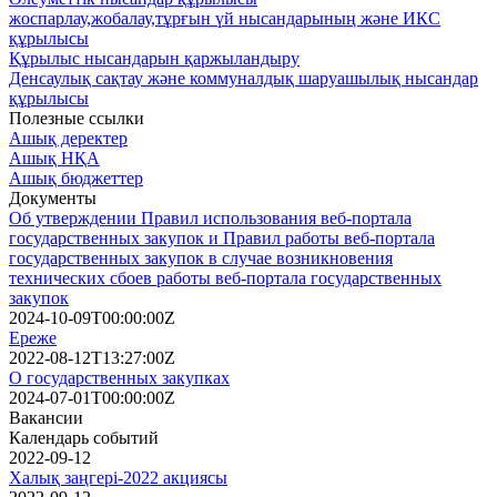
жоспарлау,жобалау,тұрғын үй нысандарының және ИКС
құрылысы
Құрылыс нысандарын қаржыландыру
Денсаулық сақтау және коммуналдық шаруашылық нысандар
құрылысы
Полезные ссылки
Ашық деректер
Ашық НҚА
Ашық бюджеттер
Документы
Об утверждении Правил использования веб-портала
государственных закупок и Правил работы веб-портала
государственных закупок в случае возникновения
технических сбоев работы веб-портала государственных
закупок
2024-10-09T00:00:00Z
Ереже
2022-08-12T13:27:00Z
О государственных закупках
2024-07-01T00:00:00Z
Вакансии
Календарь событий
2022-09-12
Халық заңгері-2022 акциясы