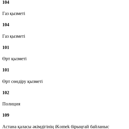
104
Газ қызметі
104
Газ қызметі
101
Өрт қызметі
101
Өрт сөндіру қызметі
102
Полиция
109
Астана қаласы әкімдігінің iKomek бірыңғай байланыс