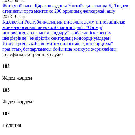
2022-09-12
Жетісу облысы Қаратал ауданы Үштөбе қаласында Қ. Тоқаев
атындағы орта мектепке 200 орындық жапсаржай ашу
2023-01-16
Қазақстан Республикасының цифрлық даму, инновациялар
және аэроғарыш өнеркәсібі министрлігі "Өнімді
инновацияларды ынталандыру" жобасын іске асыру
шеңберінде "өндірістік сектордың консорциумдары:
Индустриялық-Ғылыми технологиялық консорциум"
гранттық бағдарламасы бойынша конкурс жариялайды
Телефоны экстренных служб
103
Жедел жәрдем
103
Жедел жәрдем
102
Полиция