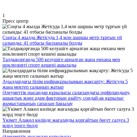
1
Пресс центр
Соңғы 4 жылда Жетісуда 1,4 млн шаршы метр тұрғын үй
салынды: 41 отбасы баспаналы болды
Талдықорғанда 500 келушіге арналған жаңа емхана мен
инклюзивті спорт кешені ашылады
Ауылдардағы білім инфрақұрылымын жақсарту: Жетісуда 5
жаңа мектеп салынып жатыр
Әлеуметтік нысандар құрылысы саласындағы цифрландыру,
ашықтық және адам факторын азайту, сондай-ақ құрылыс
жұмыстарының сапасын бақылау
Үкімет Алакөл көлінде жағалауды қорғайтын бөгет салуға 3
млрд теңге бөлді
Направления
Әлеуметтік нысандар құрылысы