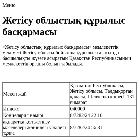
Меню
Жетісу облыстық құрылыс
басқармасы
«Жетісу облыстық құрылыс басқармасы» мемлекеттік
мекемесі Жетісу облысы бойынша құрылыс саласында
басшылықты жүзеге асыратын Қазақстан Республикасының
мемлекеттік органы болып табылады.
Қазақстан Республикасы,
Жетісу облысы, Талдықорған
Мекен жай
қаласы, Шевченко көшесі, 131
ғимарат
Индекс
040000
Концелярия нөмірі
8/7282/24 22 16
ақпаратқа қол жеткізу
мәселелері жөніндегі уәкілетті
8/7282/24 56 31
тұлға