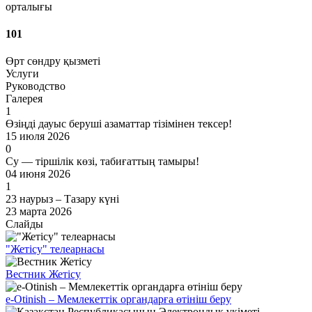
орталығы
101
Өрт сөндру қызметі
Услуги
Руководство
Галерея
1
Өзіңді дауыс беруші азаматтар тізімінен тексер!
15 июля 2026
0
Су — тіршілік көзі, табиғаттың тамыры!
04 июня 2026
1
23 наурыз – Тазару күні
23 марта 2026
Слайды
"Жетісу" телеарнасы
Вестник Жетісу
e-Otinish – Мемлекеттік органдарға өтініш беру