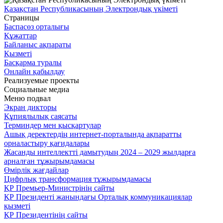
Қазақстан Республикасының Электрондық үкіметі
Страницы
Баспасөз орталығы
Құжаттар
Байланыс ақпараты
Қызметі
Басқарма туралы
Онлайн қабылдау
Реализуемые проекты
Социальные медиа
Меню подвал
Экран дикторы
Құпиялылық саясаты
Терминдер мен қысқартулар
Ашық деректердің интернет-порталында ақпаратты
орналастыру қағидалары
Жасанды интеллектті дамытудың 2024 – 2029 жылдарға
арналған тұжырымдамасы
Өмірлік жағдайлар
Цифрлық трансформация тұжырымдамасы
ҚР Премьер-Министрінің сайты
ҚР Президенті жанындағы Орталық коммуникациялар
қызметі
ҚР Президентінің сайты