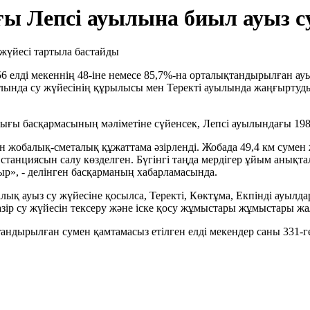
ы Лепсі ауылына биыл ауыз су
елді мекеннің 48-іне немесе 85,7%-на орталықтандырылған ауыз
ында су жүйесінің құрылысы мен Теректі ауылында жаңғыртудың 
ы басқармасының мәліметіне сүйенсек, Лепсі ауылындағы 1980 
жобалық-сметалық құжаттама әзірленді. Жобада 49,4 км сумен ж
р станциясын салу көзделген. Бүгінгі таңда мердігер ұйым аны
ыр», - делінген басқарманың хабарламасында.
ық ауыз су жүйесіне қосылса, Теректі, Көктұма, Екпінді ауылда
ір су жүйесін тексеру және іске қосу жұмыстары жұмыстары ж
дырылған сумен қамтамасыз етілген елді мекендер саны 331-ге 