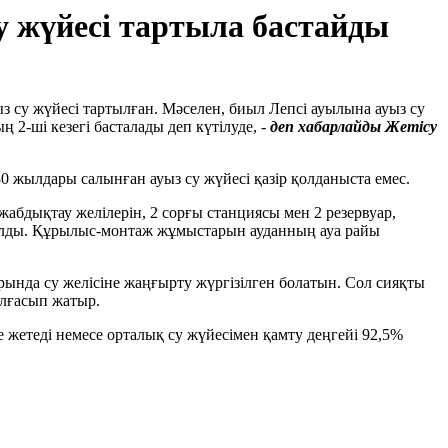
 жүйесі тартыла бастайды
 су жүйесі тартылған. Мәселен, биыл Лепсі ауылына ауыз су
2-ші кезегі басталады деп күтілуде, -
деп хабарлайды Жетісу
жылдары салынған ауыз су жүйесі қазір қолданыста емес.
абдықтау желілерін, 2 сорғы станциясы мен 2 резервуар,
қталды. Құрылыс-монтаж жұмыстарын ауданның ауа райы
рында су желісіне жаңғырту жүргізілген болатын. Сол сияқты
алғасып жатыр.
жетеді немесе орталық су жүйесімен қамту деңгейі 92,5%