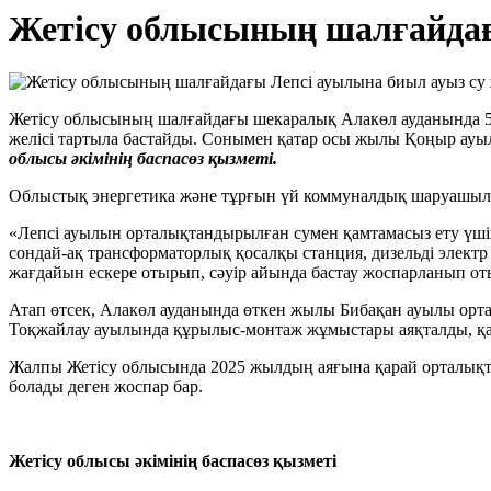
Жетісу облысының шалғайдағ
Жетісу облысының шалғайдағы шекаралық Алакөл ауданында 56 
желісі тартыла бастайды. Сонымен қатар осы жылы Қоңыр ауыл
облысы әкімінің баспасөз қызметі.
Облыстық энергетика және тұрғын үй коммуналдық шаруашылығ
«Лепсі ауылын орталықтандырылған сумен қамтамасыз ету үшін 
сондай-ақ трансформаторлық қосалқы станция, дизельді элект
жағдайын ескере отырып, сәуір айында бастау жоспарланып от
Атап өтсек, Алакөл ауданында өткен жылы Бибақан ауылы ортал
Тоқжайлау ауылында құрылыс-монтаж жұмыстары аяқталды, қаз
Жалпы Жетісу облысында 2025 жылдың аяғына қарай орталықтан
болады деген жоспар бар.
Жетісу облысы әкімінің баспасөз қызметі