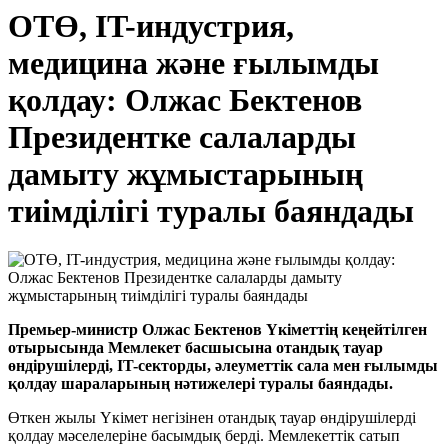
ОТӨ, IT-индустрия,
медицина және ғылымды
қолдау: Олжас Бектенов
Президентке салаларды
дамыту жұмыстарының
тиімділігі туралы баяндады
Премьер-министр Олжас Бектенов Үкіметтің кеңейтілген
отырысында Мемлекет басшысына отандық тауар
өндірушілерді, IT-секторды, әлеуметтік сала мен ғылымды
қолдау шараларының нәтижелері туралы баяндады.
Өткен жылы Үкімет негізінен отандық тауар өндірушілерді
қолдау мәселелеріне басымдық берді. Мемлекеттік сатып