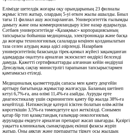
Елімізде шетелдік жоғары оқу орындарының 23 филиалы
жұмыс істеп жатыр, олардың 5-уі өткен жылы ашылды. Биыл
тағы 11 филиал ашу жоспарланған. Университеттік ғылымды
дамыту және оны коммерцияландыру ісіне назар аударылуда.
Сәтбаев университетінде «Қазақмыс» корпорациясының
тапсырысы бойынша медицинада, электроникада және басқа
да жоғары технологиялық салаларда кеңінен қолданылатын
таза селен алудың жаңа әдісі әзірленді. Назарбаев
университетінің базасында тірек-қимыл жүйесі зақымданған
адамдарды оңалтуға арналған экзоскелет өндірісі белсенді
дамуда. Қажетті сертификаттарды алғаннан кейін өндіруші
Денсаулық сақтау министрлігі тарапынан тапсырыстармен
қамтамасыз етіледі.
Медициналық қызметтердің сапасы мен қамту деңгейін
арттыру бағытында жұмыстар жалғасуда. Баланың шетінеп
кетуі 6,7%-ға, ана өлімі 11,4%-ға азайды. Ауруды ерте
диагностикалау үшін скринингпен қамту бір жылда 38%-ға
кеңейтілді. Нәтижесінде қатерлі ісіктен болатын өлім-жітім
көрсеткішін 3,5%-ға төмендетуге қол жеткізілді. Сонымен
қатар бір топ қазақстандық ғалымдар онкологиялық
ауруларды емдеуге арналған препарат жасап шығарды. Қазіргі
уақытта клиникалық сынақтардың екінші фазасы жүріп
жатыр. Оны аяқтау және препаратты тіркеу осы жылдың