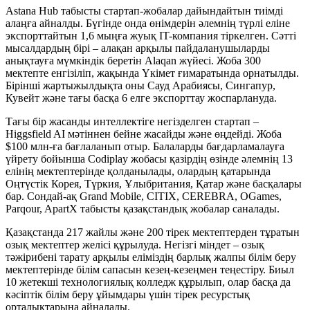
Astana Hub табысты стартап-жобалар дайындайтын тиімді
алаңға айналды. Бүгінде онда өнімдерін әлемнің түрлі еліне
экспорттайтын 1,6 мыңға жуық IT-компания тіркелген. Сәтті
мысалдардың бірі – алақан арқылы пайдаланушыларды
анықтауға мүмкіндік беретін Alaqan жүйесі. Жоба 300
мектепте енгізіліп, жақында Үкімет ғимаратында орнатылды.
Бірінші жартыжылдықта оны Сауд Арабиясы, Сингапур,
Кувейт және тағы басқа 6 елге экспорттау жоспарлануда.
Тағы бір жасанды интеллектіге негізделген стартап –
Higgsfield AI мәтіннен бейне жасайды және өңдейді. Жоба
$100 млн-ға бағлаланып отыр. Балаларды бағдарламалауға
үйрету бойынша Codiplay жобасы қазірдің өзінде әлемнің 13
елінің мектептерінде қолданылады, олардың қатарында
Оңтүстік Корея, Түркия, Ұлыбритания, Қатар және басқалары
бар. Сондай-ақ Grand Mobile, CITIX, CEREBRA, OGames,
Parqour, ApartX табысты қазақстандық жобалар саналады.
Қазақстанда 217 жайлы және 200 тірек мектептерден тұратын
озық мектептер желісі құрылуда. Негізгі міндет – озық
тәжірибені тарату арқылы еліміздің барлық жалпы білім беру
мектептерінде білім сапасын кезең-кезеңмен теңестіру. Биыл
10 жетекші технологиялық колледж құрылып, олар басқа да
кәсіптік білім беру ұйымдары үшін тірек ресурстық
орталықтарына айналады.