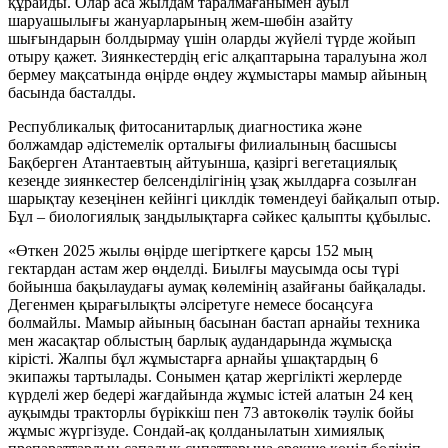
құрайды. Олар аса жылдам таралмағанымен ауыл
шаруашылығы жануарларының жем-шөбін азайту
шығындарын болдырмау үшін оларды жүйелі түрде жойып
отыру қажет. Зиянкестердің егіс алқаптарына таралуына жол
бермеу мақсатында өңірде өңдеу жұмыстары мамыр айының
басында басталды.
Республикалық фитосанитарлық диагностика және
болжамдар әдістемелік орталығы филиалының басшысы
Бақберген Атантаевтың айтуынша, қазіргі вегетациялық
кезеңде зиянкестер белсенділігінің ұзақ жылдарға созылған
шарықтау кезеңінен кейінгі циклдік төмендеуі байқалып отыр.
Бұл – биологиялық заңдылықтарға сәйкес қалыпты құбылыс.
«Өткен 2025 жылы өңірде шегірткеге қарсы 152 мың
гектардан астам жер өңделді. Биылғы маусымда осы түрі
бойынша бақылаудағы аумақ көлемінің азайғаны байқалады.
Дегенмен қырағылықты әлсіретуге немесе босаңсуға
болмайлы. Мамыр айының басынан бастап арнайы техника
мен жасақтар облыстың барлық аудандарында жұмысқа
кірісті. Жалпы бұл жұмыстарға арнайы ұшақтардың 6
экипажы тартылады. Сонымен қатар жергілікті жерлерде
күрделі жер бедері жағдайында жұмыс істей алатын 24 кең
ауқымды тракторлы бүріккіш пен 73 автокөлік тәулік бойы
жұмыс жүргізуде. Сондай-ақ қолданылатын химиялық