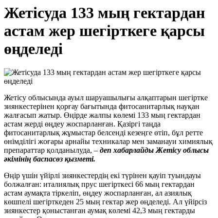
Жетісуда 133 мың гектардан
астам жер шегірткеге қарсы
өңделеді
Жетісу облысында ауыл шаруашылығы алқаптарын шегіртке
зиянкестерінен қорғау бағытында фитосанитарлық науқан
жалғасып жатыр. Өңірде жалпы көлемі 133 мың гектардан
астам жерді өңдеу жоспарланған. Қазіргі таңда
фитосанитарлық жұмыстар белсенді кезеңге өтіп, бұл ретте
өнімділігі жоғары арнайы техникалар мен заманауи химиялық
препараттар қолданылуда, –
деп хабарлайды
Жетісу облысы
әкімінің баспасөз қызметі.
Өңір үшін үйірлі зиянкестердің екі түрінен қауіп туындауы
болжалған: италиялық прус шегірткесі 66 мың гектардан
астам аумақта тіркеліп, өңдеу жоспарланған, ал азиялық
көшпелі шегірткеден 25 мың гектар жер өңделеді. Ал үйірсіз
зиянкестер қоныстанған аумақ көлемі 42,3 мың гектарды