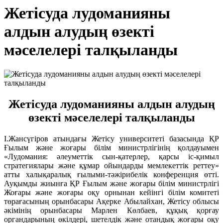
Жетісуда лудоманияны
алдын алудың өзекті
мәселелері талқыланды
Жетісуда лудоманияны алдын алудың
өзекті мәселелері талқыланды
І.Жансүгіров атындағы Жетісу университеті базасында ҚР
Ғылым және жоғары білім министрлігінің қолдауымен
«Лудомания: әлеуметтік сын-қатерлер, қарсы іс-қимыл
стратегиялары және құмар ойындарды мемлекеттік реттеу»
атты халықаралық ғылыми-тәжірибелік конференция өтті.
Ауқымды жиынға ҚР Ғылым және жоғары білім министрлігі
Жоғары және жоғары оқу орнынан кейінгі білім комитеті
төрағасының орынбасары Ақерке Абылайхан, Жетісу облысы
әкімінің орынбасары Марлен Көлбаев, құқық қорғау
органдарының өкілдері, шетелдік және отандық жоғары оқу