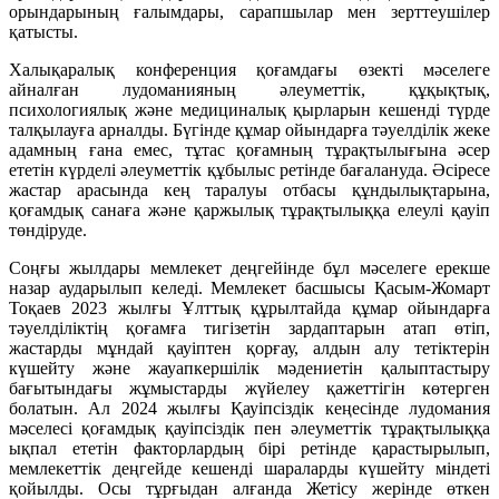
орындарының ғалымдары, сарапшылар мен зерттеушілер
қатысты.
Халықаралық конференция қоғамдағы өзекті мәселеге
айналған лудоманияның әлеуметтік, құқықтық,
психологиялық және медициналық қырларын кешенді түрде
талқылауға арналды. Бүгінде құмар ойындарға тәуелділік жеке
адамның ғана емес, тұтас қоғамның тұрақтылығына әсер
ететін күрделі әлеуметтік құбылыс ретінде бағалануда. Әсіресе
жастар арасында кең таралуы отбасы құндылықтарына,
қоғамдық санаға және қаржылық тұрақтылыққа елеулі қауіп
төндіруде.
Соңғы жылдары мемлекет деңгейінде бұл мәселеге ерекше
назар аударылып келеді. Мемлекет басшысы Қасым-Жомарт
Тоқаев 2023 жылғы Ұлттық құрылтайда құмар ойындарға
тәуелділіктің қоғамға тигізетін зардаптарын атап өтіп,
жастарды мұндай қауіптен қорғау, алдын алу тетіктерін
күшейту және жауапкершілік мәдениетін қалыптастыру
бағытындағы жұмыстарды жүйелеу қажеттігін көтерген
болатын. Ал 2024 жылғы Қауіпсіздік кеңесінде лудомания
мәселесі қоғамдық қауіпсіздік пен әлеуметтік тұрақтылыққа
ықпал ететін факторлардың бірі ретінде қарастырылып,
мемлекеттік деңгейде кешенді шараларды күшейту міндеті
қойылды. Осы тұрғыдан алғанда Жетісу жерінде өткен