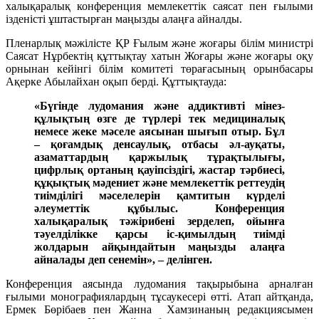
халықаралық конференция мемлекеттік саясат пен ғылыми
ізденісті ұштастырған маңызды алаңға айналды.
Пленарлық мәжілісте ҚР Ғылым және жоғары білім министрі
Саясат Нұрбектің құттықтау хатын Жоғары және жоғары оқу
орнынан кейінгі білім комитеті төрағасының орынбасары
Ақерке Абылайхан оқып берді. Құттықтауда:
«Бүгінде лудомания және аддиктивті мінез-
құлықтың өзге де түрлері тек медициналық
немесе жеке мәселе аясынан шығып отыр. Бұл
– қоғамдық денсаулық, отбасы әл-ауқаты,
азаматтардың қаржылық тұрақтылығы,
цифрлық ортаның қауіпсіздігі, жастар тәрбиесі,
құқықтық мәдениет және мемлекеттік реттеудің
тиімділігі мәселелерін қамтитын күрделі
әлеуметтік құбылыс. Конференция
халықаралық тәжірибені зерделеп, ойынға
тәуелділікке қарсы іс-қимылдың тиімді
жолдарын айқындайтын маңызды алаңға
айналады деп сенемін», – делінген.
Конференция аясында лудомания тақырыбына арналған
ғылыми монографиялардың тұсаукесері өтті. Атап айтқанда,
Ермек Бөрібаев пен Жанна Хамзинаның редакциясымен