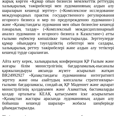
жарық көрген «Құмар ойын бизнесін мемлекеттік реттеудің
халықаралық тәжірибелері мен лудоманияның алдын алу
шараларын кешенді зерттеу» («Комплексное исследование
международных практик государственного регулирования
игорного бизнеса и мер по предупреждению лудомании»)
және «Қазақстандағы лудомания мен ойын бизнесіне кешенді
пәнаралық талдау» («Комплексный междисциплинарный
анализ лудомании и игорного бизнеса в Казахстане») атты
ғылыми еңбектер көпшілікке таныстырылды. Зерттеулерде
құмар ойындарға тәуелділіктің себептері мен салдары,
халықаралық реттеу тәжірибелері және алдын алу тетіктері
кешенді түрде сараланған.
Айта кету керек, халықаралық конференция ҚР Ғылым және
жоғары білім министрлігінің бағдарламалық-нысаналы
қаржыландыруы аясында жүзеге асырылып жатқан
BR24992927 «Қазақстандағы лудоманияны интегративті
зерттеу және оны азайтудың көпсалалы стратегиялары»
ғылыми бағдарламасы, сондай-ақ ҚР Мәдениет және ақпарат
министрлігінің қолдауымен және Азаматтық бастамаларды
қолдау орталығы КЕАҚ қатысуымен іске асырылатын
«Қазақстан жастары арасында лудоманияның алдын алу
бойынша кешенді шаралар» жобасы шеңберінде
ұйымдастырылды.