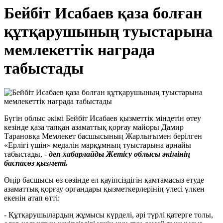
Бейбіт Исабаев қаза болған
құтқарушының туыстарына
мемлекеттік награда
табыстады
Бүгін облыс әкімі Бейбіт Исабаев қызметтік міндетін өтеу
кезінде қаза тапқан азаматтық қорғау майоры Дамир
Тарановқа Мемлекет басшысының Жарлығымен берілген
«Ерлігі үшін» медалін марқұмның туыстарына арнайы
табыстады, -
деп хабарлайды Жетісу облысы әкімінің
баспасөз қызметі.
Өңір басшысы өз сөзінде ел қауіпсіздігін қамтамасыз етуде
азаматтық қорғау органдары қызметкерлерінің үлесі үлкен
екенін атап өтті:
- Құтқарушылардың жұмысы күрделі, әрі түрлі қатерге толы,