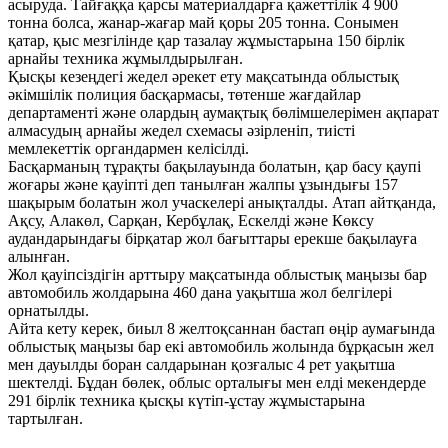
асыруда. Тайғаққа қарсы материалдарға қажеттілік 4 900
тонна болса, жанар-жағар май қоры 205 тонна. Сонымен
қатар, қыс мезгілінде қар тазалау жұмыстарына 150 бірлік
арнайы техника жұмылдырылған.
Қысқы кезеңдегі жедел әрекет ету мақсатында облыстық
әкімшілік полиция басқармасы, төтенше жағдайлар
департаменті және олардың аумақтық бөлімшелерімен ақпарат
алмасудың арнайы жедел схемасы әзірленіп, тиісті
мемлекеттік органдармен келісілді.
Басқарманың тұрақты бақылауында болатын, қар басу қаупі
жоғары және қауіпті деп танылған жалпы ұзындығы 157
шақырым болатын жол учаскелері анықталды. Атап айтқанда,
Ақсу, Алакөл, Сарқан, Кербұлақ, Ескелді және Көксу
аудандарындағы бірқатар жол бағыттары ерекше бақылауға
алынған.
Жол қауіпсіздігін арттыру мақсатында облыстық маңызы бар
автомобиль жолдарына 460 дана уақытша жол белгілері
орнатылды.
Айта кету керек, биыл 8 желтоқсаннан бастап өңір аумағында
облыстық маңызы бар екі автомобиль жолында бұрқасын жел
мен дауылды боран салдарынан қозғалыс 4 рет уақытша
шектелді. Бұдан бөлек, облыс орталығы мен елді мекендерде
291 бірлік техника қысқы күтіп-ұстау жұмыстарына
тартылған.