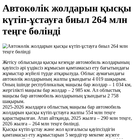
Автокөлік жолдарын қысқы
күтіп-ұстауға биыл 264 млн
теңге бөлінді
Жетісу облысында қысқы кезеңде автомобиль жолдарының
қауіпсіз әрі үздіксіз жұмысын қамтамасыз ету бағытындағы
жұмыстар жүйелі түрде атқарылуда. Облыс аумағындағы
автокөлік жолдарының жалпы ұзындығы 4 019 шақырым.
Оның ішінде республикалық маңызы бар жолдар – 1 034 км,
жергілікті маңызы бар жолдар – 2 985 км. Ал облыстық
маңызы бар автомобиль жолдарының ұзындығы 2 758
шақырым.
2025-2026 жылдарға облыстық маңызы бар автомобиль
жолдарын қысқы күтіп-ұстауға жалпы 554 млн теңге
қарастырылған. Атап айтқанда, 2025 жылға – 290 млн теңге,
2026 жылға – 264 млн теңге бөлінді.
Қысқы күтіп-ұстау және жол қозғалысы қауіпсіздігін
қамтамасыз ету жұмыстарын 5 мердігер мекеме жүзеге