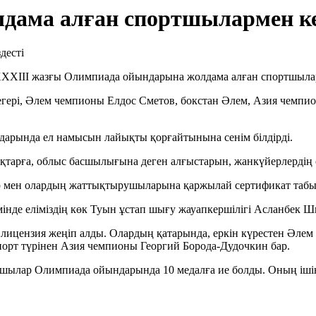
дама алған спортшылармен ке
XXІІІ жазғы Олимпиада ойындарына жолдама алған спортшылар
дегері, Әлем чемпионы Елдос Сметов, бокстан Әлем, Азия чем
дарында ел намысын лайықты қорғайтынына сенім білдірді.
қтарға, облыс басшылығына деген алғыстарын, жанкүйерлердің се
ар мен олардың жаттықтырушыларына қаржылай сертификат табы
нде еліміздің көк Туын ұстап шығу жауапкершілігі Асланбек Ш
цензия жеңіп алды. Олардың қатарында, еркін күрестен Әлем
порт түрінен Азия чемпионы Георгий Борода-Дудочкин бар.
шылар Олимпиада ойындарында 10 медалға ие болды. Оның ішінде