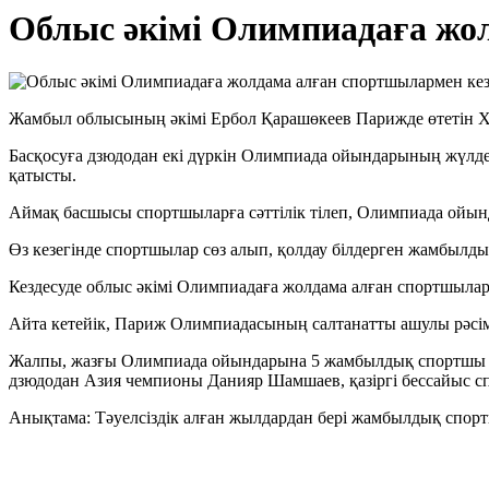
Облыс әкімі Олимпиадаға жол
Жамбыл облысының әкімі Ербол Қарашөкеев Парижде өтетін X
Басқосуға дзюдодан екі дүркін Олимпиада ойындарының жүл
қатысты.
Аймақ басшысы спортшыларға сәттілік тілеп, Олимпиада ойын
Өз кезегінде спортшылар сөз алып, қолдау білдерген жамбылды
Кездесуде облыс әкімі Олимпиадаға жолдама алған спортшыл
Айта кетейік, Париж Олимпиадасының салтанатты ашулы рәсімі
Жалпы, жазғы Олимпиада ойындарына 5 жамбылдық спортшы ли
дзюдодан Азия чемпионы Данияр Шамшаев, қазіргі бессайыс с
Анықтама: Тәуелсіздік алған жылдардан бері жамбылдық спорт