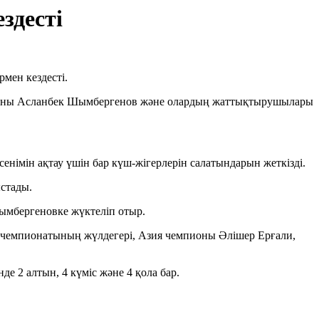
здесті
мен кездесті.
пионы Асланбек Шымбергенов және олардың жаттықтырушылары
німін ақтау үшін бар күш-жігерлерін салатындарын жеткізді.
стады.
ымбергеновке жүктеліп отыр.
 чемпионатының жүлдегері, Азия чемпионы Әлішер Ерғали,
 2 алтын, 4 күміс және 4 қола бар.