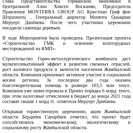
Глава Представительства германской экономики в
Центральной Азии Ховсеп Восканян, Председатель
Правления MONTERRA GROUP AG Кристиан Граф фон
Штрахвитц , Генеральный директор Monterra Qasaqstan
Меруерт Данбаева. После чего участники церемонии
посадили саженцы деревьев.
В ходе Мероприятия была проведена. Презентация проекта
«Строительство ГМК и освоение золоторудных
месторождений на КМП».
Строительство Горно-металлургического комбината даст
мультипликативный эффект в развитии смежных отраслей,
рост валового продукта и занятости населения Жамбылской
области. Компания принимает активное участие в социальной
жизни региона. За последние два года оказана
благотворительная помощь в размере 103,5 млн тенге.
Компания уже инвестировала в Проект порядка 6 млрд. тенге,
при этом налоговые отчисления в бюджет до конца 2021 года
составят свыше 1 млрд тг. -отметила Меруерт Данбаева.
Открывая торжественную церемонию, аким Жамбылской
области Бердибек Сапарбаев отметил, что проект будет
способствовать экономическому, экологическому и
социальному росту Жамбылской области.