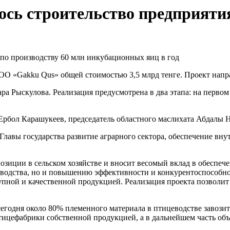
сь строительство предприятия
ОО «Gakku Qus» общей стоимостью 3,5 млрд тенге. Проект напра
ра Рыскулова. Реализация предусмотрена в два этапа: на перво
рбол Карашукеев, председатель областного маслихата Абдалы Н
 Главы государства развитие аграрного сектора, обеспечение в
зиции в сельском хозяйстве и вносит весомый вклад в обеспече
зводства, но и повышению эффективности и конкурентоспособнос
пной и качественной продукцией. Реализация проекта позволит
одня около 80% племенного материала в птицеводстве завозится
тицефабрики собственной продукцией, а в дальнейшем часть объ