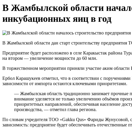
В Жамбылской области начало
инкубационных яиц в год
В Жамбылской области дан старт строительству предприятия Т
Предприятие будет расположено в селе Каракыстак района Тура
на втором — увеличение мощности до 60 млн.
В торжественном мероприятии приняли участие аким области Е
Ербол Карашукеев отметил, что в соответствии с поручениями
зависимости от импорта остаются ключевыми приоритетами.
— Жамбылская область традиционно занимает прочные по
внимание уделяется не только увеличению объёмов прои
приоритетных направлений, обеспечивая население досту
производства, — отметил глава региона.
По словам учредителя ТОО «Gakku Qus» Фариды Жунусовой, сег
зависимость: предприятие будет обеспечивать отечественные п