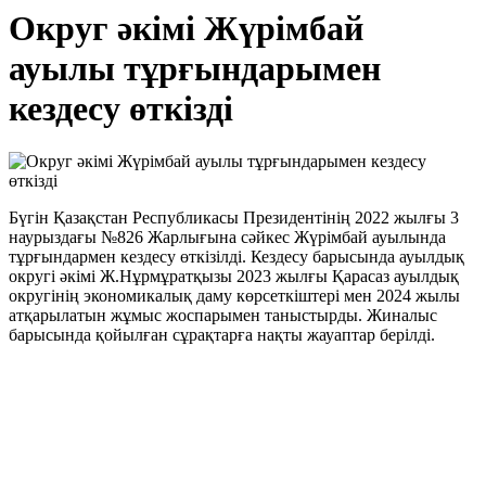
Округ әкімі Жүрімбай
ауылы тұрғындарымен
кездесу өткізді
Бүгін Қазақстан Республикасы Президентінің 2022 жылғы 3
наурыздағы №826 Жарлығына сәйкес Жүрімбай ауылында
тұрғындармен кездесу өткізілді. Кездесу барысында ауылдық
округі әкімі Ж.Нұрмұратқызы 2023 жылғы Қарасаз ауылдық
округінің экономикалық даму көрсеткіштері мен 2024 жылы
атқарылатын жұмыс жоспарымен таныстырды. Жиналыс
барысында қойылған сұрақтарға нақты жауаптар берілді.