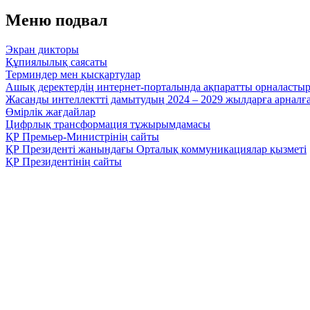
Меню подвал
Экран дикторы
Құпиялылық саясаты
Терминдер мен қысқартулар
Ашық деректердің интернет-порталында ақпаратты орналасты
Жасанды интеллектті дамытудың 2024 – 2029 жылдарға арнал
Өмірлік жағдайлар
Цифрлық трансформация тұжырымдамасы
ҚР Премьер-Министрінің сайты
ҚР Президенті жанындағы Орталық коммуникациялар қызметі
ҚР Президентінің сайты