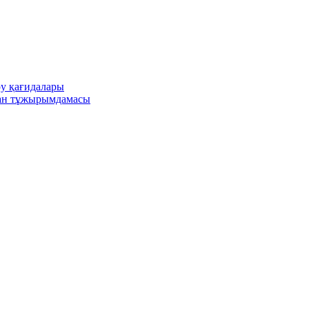
ру қағидалары
ған тұжырымдамасы