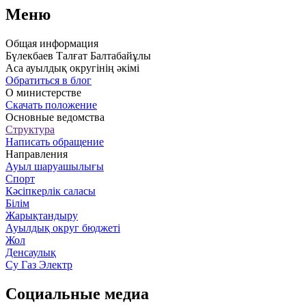
Меню
Общая информация
Бүлекбаев Талғат Балтабайұлы
Аса ауылдық округінің әкімі
Обратиться в блог
О министерстве
Скачать положение
Основные ведомства
Структура
Написать обращение
Направления
Ауыл шаруашылығы
Спорт
Кәсіпкерлік саласы
Білім
Жарықтандыру
Ауылдық округ бюджеті
Жол
Денсаулық
Су Газ Электр
Социальные медиа