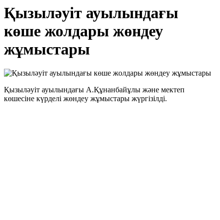
Қызыләуіт ауылындағы
көше жолдары жөндеу
жұмыстары
Қызыләуіт ауылындағы А.Құнанбайұлы және мектеп
көшесіне күрделі жөндеу жұмыстары жүргізілді.