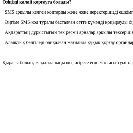
Өзіңізді қалай қорғауға болады?
∙ SMS арқылы келген кодтарды және жеке деректеріңізді ешкімг
∙ Әңгіме SMS-код туралы басталған сәтте күмәнді қоңырауды б
∙ Ақпараттың дұрыстығын тек ресми арналар арқылы тексеріңі
∙ Алаяқтық белгілері байқалған жағдайда құқық қорғау органд
Қырағы болып, жақындарыңызды, әсіресе егде жастағы туыста