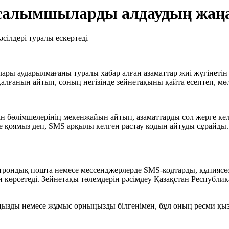
салымшыларды алдаудың жаңа т
ры аударылмағаны туралы хабар алған азаматтар жиі жүгінетін 
 қалғанын айтып, соның негізінде зейнетақыны қайта есептеп, м
ін бөлімшелерінің мекенжайын айтып, азаматтарды сол жерге к
 қоямыз деп, SMS арқылы келген растау кодын айтуды сұрайды. 
рондық пошта немесе мессенджерлерде SMS-кодтарды, құпиясөзд
 көрсетеді. Зейнетақы төлемдерін рәсімдеу Қазақстан Республик
ңызды немесе жұмыс орныңызды білгенімен, бұл оның ресми қызм