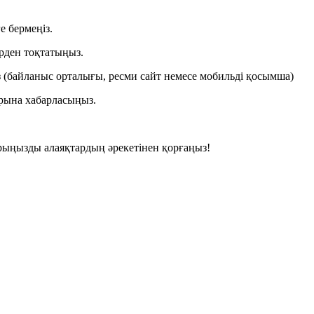
е бермеңіз.
ірден тоқтатыңыз.
з (байланыс орталығы, ресми сайт немесе мобильді қосымша)
арына хабарласыңыз.
рыңызды алаяқтардың әрекетінен қорғаңыз!