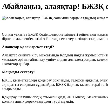
Абайлаңыз, алаяқтар! БЖЗҚ 
Соңғы уақытта БЖЗҚ бөлімшелеріне міндетті зейнетақы жарнала
бірнеше жыл еңбек өтілі зейнетақы есептеу кезінде ескерілмей
Алаяқтар қалай әрекет етеді?
Алаяқтар сенімге кіру мақсатында Қордың нақты жұмыс істейт
«жылдам әрі ыңғайлы алу үшін» алдын ала электрондық кезекке
азаматтар да бар.
Маңызды ескерту!
БЖЗҚ қызметкерлері қоңырау соқпайды, телефон арқылы, элект
ақпаратты ешқашан сұрамайды. БЖЗҚ барлық қызметтерді тегін
асырылады.
Қоңырау шалушы сіздің аты-жөніңізді, ЖСН-іңізді, мекенжайы
қолына ашық дереккөздерден түсуі мүмкін.