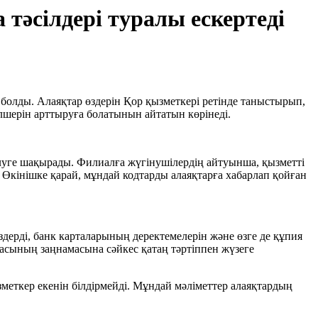
әсілдері туралы ескертеді
болды. Алаяқтар өздерін Қор қызметкері ретінде таныстырып,
өлшерін арттыруға болатынын айтатын көрінеді.
елуге шақырады. Филиалға жүгінушілердің айтуынша, қызметті
Өкінішке қарай, мұндай кодтарды алаяқтарға хабарлап қойған
ерді, банк карталарының деректемелерін және өзге де құпия
асының заңнамасына сәйкес қатаң тәртіппен жүзеге
еткер екенін білдірмейді. Мұндай мәліметтер алаяқтардың