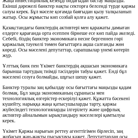
Жаңа инвестициялық кезеңді ойдағыдай бастау маңызды.
Екінші дәрежелі банктер нақты секторға белсенді түрде қаржы
салуы керек. Бұл мәселе қоғамда баяғыдан қызу талқыланып
жатыр. Осы жұмысты көп созбай қолға алу қажет.
Қазақстандағы банктердің активтері мен қаражаты дамыған
елдерге қарағанда орта есеппен бірнеше есе көп пайда әкеледі.
Себебі, біздің банктер экономикаға несие бергеннен гөрі
қаржылық тәуекелі төмен бағыттарға ақша салғанды жөн
көреді. Осы мәселені депутаттар, сарапшылар үнемі көтеріп
жүр.
Ұлттық банк пен Үкімет банктердің ақшасын экономикаға
барынша тартудың тиімді тәсілдерін табуы қажет. Енді бұл
мәселені созуға болмайды, шұғыл шешу қажет.
Банктер туралы заң қабылдау осы бағыттағы маңызды қадам
болмақ. Бұл заңда экономиканың сұранысы мен
технологиялық өзгерістер ескерілуі қажет. Құжатта бәсекені
күшейту, нарыққа жаңа қатысушыларды тарту, қаржы
жүйесіндегі технологияларды ілгерілету және цифрлық
активтер айналымын ырықтандыру мәселелері қамтылуы
керек.
Үкімет Қаржы нарығын реттеу агенттігімен бірлесіп, заң
жобасын жан-жақты пысықтауы қажет. Депутаттардан осы