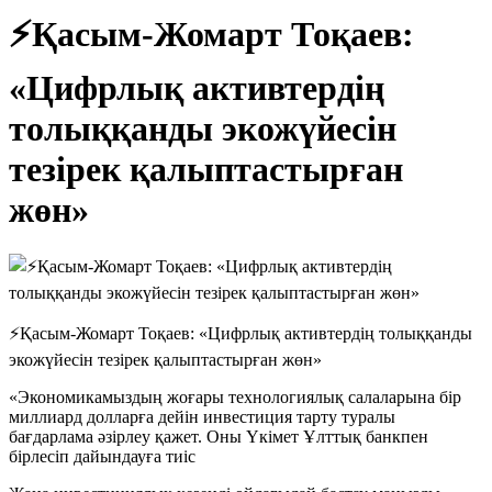
⚡️Қасым-Жомарт Тоқаев:
«Цифрлық активтердің
толыққанды экожүйесін
тезірек қалыптастырған
жөн»
⚡️Қасым-Жомарт Тоқаев: «Цифрлық активтердің толыққанды
экожүйесін тезірек қалыптастырған жөн»
«Экономикамыздың жоғары технологиялық салаларына бір
миллиард долларға дейін инвестиция тарту туралы
бағдарлама әзірлеу қажет. Оны Үкімет Ұлттық банкпен
бірлесіп дайындауға тиіс