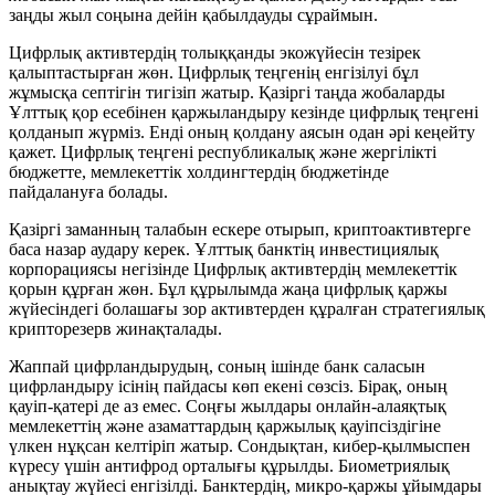
заңды жыл соңына дейін қабылдауды сұраймын.
Цифрлық активтердің толыққанды экожүйесін тезірек
қалыптастырған жөн. Цифрлық теңгенің енгізілуі бұл
жұмысқа септігін тигізіп жатыр. Қазіргі таңда жобаларды
Ұлттық қор есебінен қаржыландыру кезінде цифрлық теңгені
қолданып жүрміз. Енді оның қолдану аясын одан әрі кеңейту
қажет. Цифрлық теңгені республикалық және жергілікті
бюджетте, мемлекеттік холдингтердің бюджетінде
пайдалануға болады.
Қазіргі заманның талабын ескере отырып, криптоактивтерге
баса назар аудару керек. Ұлттық банктің инвестициялық
корпорациясы негізінде Цифрлық активтердің мемлекеттік
қорын құрған жөн. Бұл құрылымда жаңа цифрлық қаржы
жүйесіндегі болашағы зор активтерден құралған стратегиялық
крипторезерв жинақталады.
Жаппай цифрландырудың, соның ішінде банк саласын
цифрландыру ісінің пайдасы көп екені сөзсіз. Бірақ, оның
қауіп-қатері де аз емес. Соңғы жылдары онлайн-алаяқтық
мемлекеттің және азаматтардың қаржылық қауіпсіздігіне
үлкен нұқсан келтіріп жатыр. Сондықтан, кибер-қылмыспен
күресу үшін антифрод орталығы құрылды. Биометриялық
анықтау жүйесі енгізілді. Банктердің, микро-қаржы ұйымдары