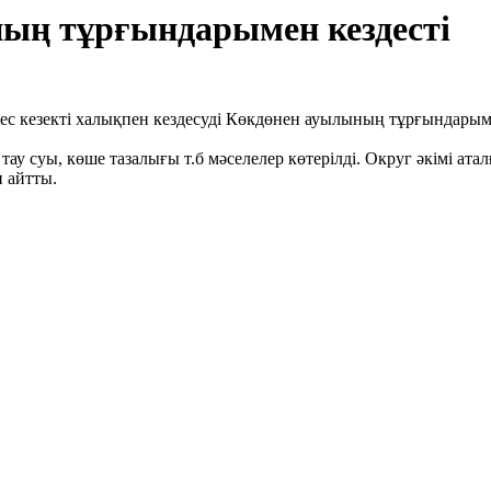
ның тұрғындарымен кездесті
ес кезекті халықпен кездесуді Көкдөнен ауылының тұрғындары
у суы, көше тазалығы т.б мәселелер көтерілді. Округ әкімі ат
 айтты.