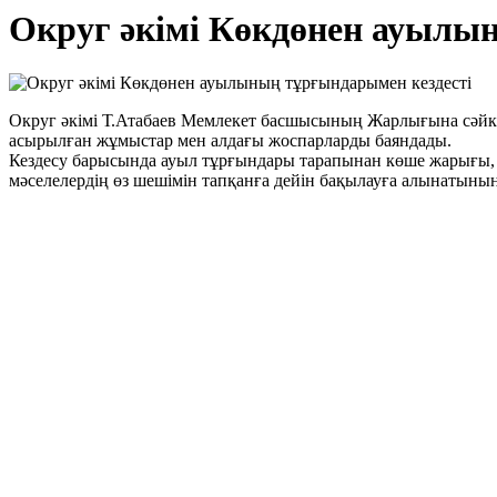
Округ әкімі Көкдөнен ауылы
Округ әкімі Т.Атабаев Мемлекет басшысының Жарлығына сәйк
асырылған жұмыстар мен алдағы жоспарларды баяндады.
Кездесу барысында ауыл тұрғындары тарапынан көше жарығы, та
мәселелердің өз шешімін тапқанға дейін бақылауға алынатынын