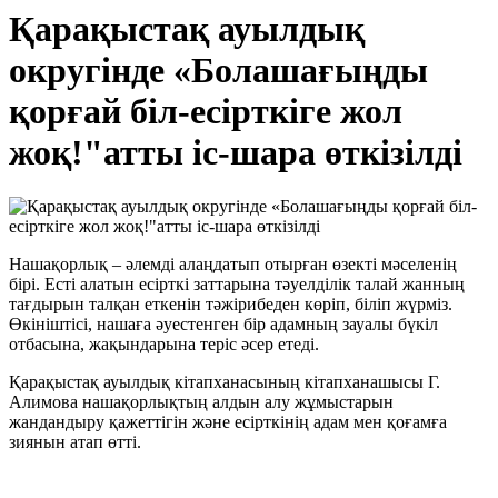
Қарақыстақ ауылдық
округінде «Болашағыңды
қорғай біл-есірткіге жол
жоқ!"атты іс-шара өткізілді
Нашақорлық – әлемді алаңдатып отырған өзекті мәселенің
бірі. Есті алатын есірткі заттарына тәуелділік талай жанның
тағдырын талқан еткенін тәжірибеден көріп, біліп жүрміз.
Өкініштісі, нашаға әуестенген бір адамның зауалы бүкіл
отбасына, жақындарына теріс әсер етеді.
Қарақыстақ ауылдық кітапханасының кітапханашысы Г.
Алимова нашақорлықтың алдын алу жұмыстарын
жандандыру қажеттігін және есірткінің адам мен қоғамға
зиянын атап өтті.