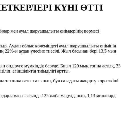
КЕРЛЕРІ КҮНІ ӨТТІ
йлар мен ауыл шаруашылығы өнімдерінің көрмесі
ыр. Аудан облыс көлеміндегі ауыл шаруашылығы өнімінің
 22%-ы аудан үлесіне тиесілі. Жыл басынан бері 13,5 мың
н өндіруге мүмкіндік беруде. Биыл 120 мың тонна астық, 33
іп, егіншіліктің тиімділігі артты.
а техника сатып алынып, бұл саладағы жаңарту көрсеткіші
ағдарламасы аясында 125 жоба мақұлданып, 1,13 миллиард