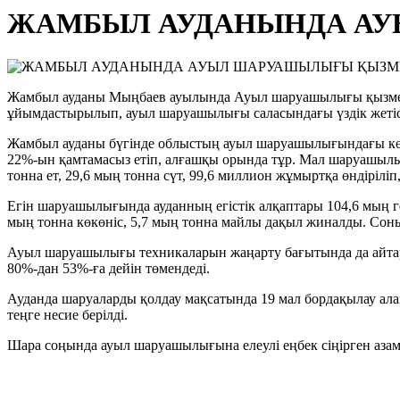
ЖАМБЫЛ АУДАНЫНДА АУЫ
Жамбыл ауданы Мыңбаев ауылында Ауыл шаруашылығы қызметке
ұйымдастырылып, ауыл шаруашылығы саласындағы үздік жетіс
Жамбыл ауданы бүгінде облыстың ауыл шаруашылығындағы көш
22%-ын қамтамасыз етіп, алғашқы орында тұр. Мал шаруашылығ
тонна ет, 29,6 мың тонна сүт, 99,6 миллион жұмыртқа өндіріліп
Егін шаруашылығында ауданның егістік алқаптары 104,6 мың г
мың тонна көкөніс, 5,7 мың тонна майлы дақыл жиналды. Сонымен
Ауыл шаруашылығы техникаларын жаңарту бағытында да айтарл
80%-дан 53%-ға дейін төмендеді.
Ауданда шаруаларды қолдау мақсатында 19 мал бордақылау ала
теңге несие берілді.
Шара соңында ауыл шаруашылығына елеулі еңбек сіңірген азама