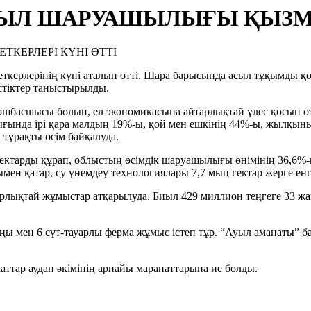
Л ШАРУАШЫЛЫҒЫ ҚЫЗМЕТ
рлерінің күні аталып өтті. Шара барысында асыл тұқымды қо
тіктер таныстырылды.
басшысы болып, ел экономикасына айтарлықтай үлес қосып от
ында ірі қара малдың 19%-ы, қой мен ешкінің 44%-ы, жылқының
, тұрақты өсім байқалуда.
ектарды құрап, облыстың өсімдік шаруашылығы өнімінің 36,6%-ы
 қатар, су үнемдеу технологиялары 7,7 мың гектар жерге енгізіл
ықтай жұмыстар атқарылуда. Биыл 429 миллион теңгеге 33 жаң
ңы мен 6 сүт-тауарлы ферма жұмыс істеп тұр. “Ауыл аманаты” б
ттар аудан әкімінің арнайы марапаттарына ие болды.