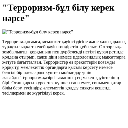
"Терроризм-бұл білу керек
нәрсе"
Терроризм-қоғамға, мемлекет қауіпсіздігіне және халықаралық
тұрақтылыққа тікелей қауіп төндіретін құбылыс. Ол зорлық-
зомбылықты, қорқыныш пен дүрбелеңді негізгі құрал ретінде
қолдана отырып, саяси діни немесе идеологиялық мақсаттарға
жетуге бағытталған. Террористер өз әрекеттерін қоғамды
қорқыту, мемлекеттік органдарға қысым көрсету немесе
белгілі бір идеяларды күштеп мойындау үшін
жасайды.Терроризм-қазіргі заманның ең үлкен қауіптерінің
бірі. Оған қарсы күрес тек күшпен ғана емес, сонымен қатар
білім беру, түсіндіру, әлеуметтік қолдау сияқты кешенді
тәсілдермен де жүргізілуі керек.