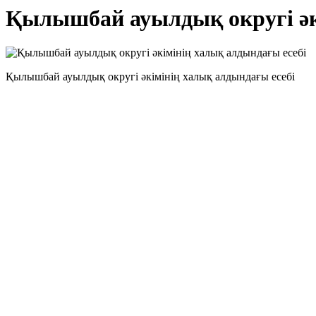
Қылышбай ауылдық округі әк
Қылышбай ауылдық округі әкімінің халық алдындағы есебі