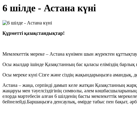
6 шілде - Астана күні
Құрметті қазақстандықтар!
Мемлекеттік мереке – Астана күнімен шын жүректен құттықт
Осы жылдар ішінде Қазақстанның бас қаласы еліміздің барлық қ
Осы мереке күні Сізге және сіздің жақындарыңызға амандық, де
Астана – жаңа, серпінді дамып келе жатқан Қазақстанның жарқын
жаңаруы мен тәуелсіздігінің символы, әлем көшбасшыларының 
елорда мәртебесін алған 6 шілденің басты мемлекеттік мерекеле
бейнелейді.
Баршаңызға денсаулық, өмірде табыс пен бақыт, әрб