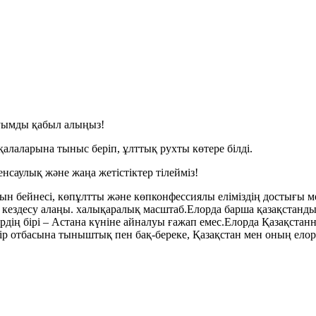
ауымды қабыл алыңыз!
алаларына тыныс беріп, ұлттық рухты көтере білді.
нсаулық және жаңа жетістіктер тілейміз!
 бейнесі, көпұлтты және көпконфессиялы еліміздің достығы мен б
кездесу алаңы. халықаралық масштаб.
Елорда барша қазақстанд
рдің бірі – Астана күніне айналуы ғажап емес.
Елорда Қазақстан
ір отбасына тыныштық пен бақ-береке, Қазақстан мен оның елорд