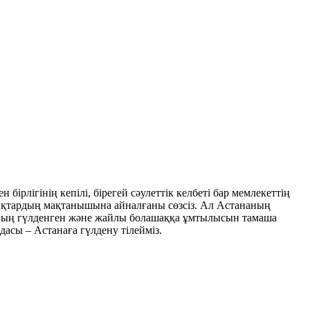
ірлігінің кепілі, бірегей сәулеттік келбеті бар мемлекеттің
ықтардың мақтанышына айналғаны сөзсіз. Ал Астананың
ның гүлденген және жайлы болашаққа ұмтылысын тамаша
асы – Астанаға гүлдену тілейміз.