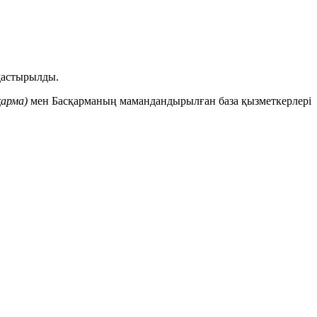
мдастырылды.
қарма
)
мен Басқарманың мамандандырылған база қызметкерлері