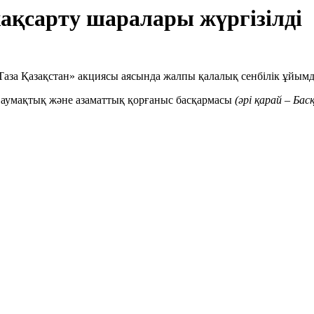
ақсарту шаралары жүргізілді
«Таза Қазақстан» акциясы аясында жалпы қалалық сенбілік ұйы
, аумақтық және азаматтық қорғаныс басқармасы
(
әрі қарай – Бас